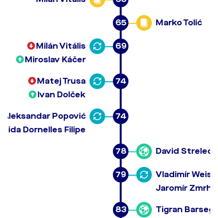
65
Marko Tolić
Milán Vitális
69
Miroslav Káčer
Matej Trusa
74
Ivan Dolček
Aleksandar Popović
74
eida Dornelles Filipe
78
David Strelec
79
Vladimír Weiss
Jaromír Zmrha
83
Tigran Barseg