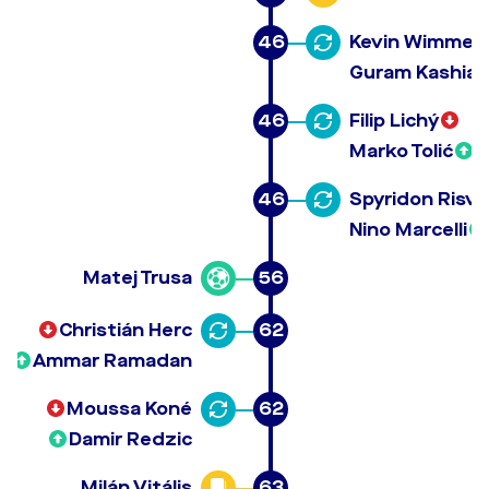
46
Kevin Wimmer
Guram Kashia
46
Filip Lichý
Marko Tolić
46
Spyridon Risva
Nino Marcelli
Matej Trusa
56
Christián Herc
62
Ammar Ramadan
Moussa Koné
62
Damir Redzic
Milán Vitális
63