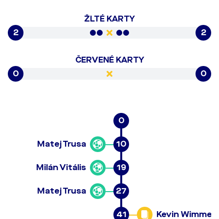
ŽLTÉ KARTY
2
2
ČERVENÉ KARTY
0
0
0
Matej Trusa
10
Milán Vitális
19
Matej Trusa
27
41
Kevin Wimmer