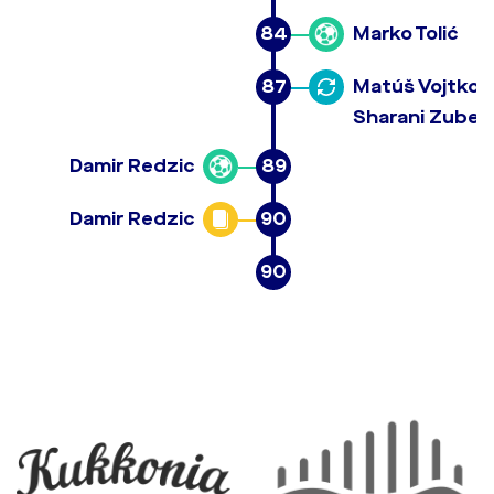
84
Marko Tolić
87
Matúš Vojtko
Sharani Zuber
Damir Redzic
89
Damir Redzic
90
90