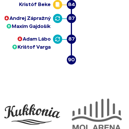
Kristóf Beke
84
Andrej Zápražný
87
Maxim Gajdošík
Adam Lábo
87
Krištof Varga
90