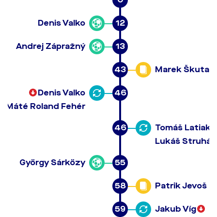
Denis Valko
12
Andrej Zápražný
13
43
Marek Škuta
Denis Valko
46
Máté Roland Fehér
46
Tomáš Latiak
Lukáš Struhár
György Sárközy
55
58
Patrik Jevoš
59
Jakub Víg