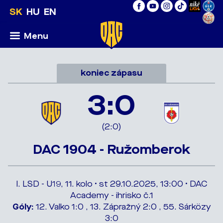
SK
HU
EN
Menu
koniec zápasu
3:0
(2:0)
DAC 1904 - Ružomberok
I. LSD - U19, 11. kolo • st 29.10.2025, 13:00 • DAC
Academy - ihrisko č.1
Góly:
12. Valko 1:0 , 13. Zápražný 2:0 , 55. Sárközy
3:0