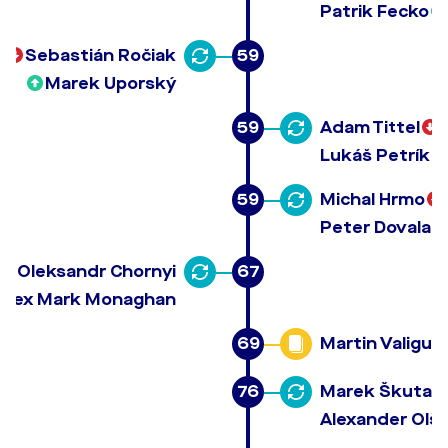
Patrik Fecko
Sebastián Ročiak
59
Marek Uporský
59
Adam Tittel
Lukáš Petrík
59
Michal Hrmo
Peter Dovala
Oleksandr Chornyi
67
Alex Mark Monaghan
69
Martin Valigur
76
Marek Škuta
Alexander Olš