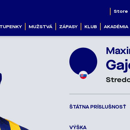
Store
TUPENKY
MUŽSTVÁ
ZÁPASY
KLUB
AKADÉMIA
Max
Gaj
Stredo
ŠTÁTNA PRÍSLUŠNOSŤ
VÝŠKA