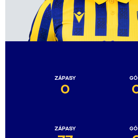
ZÁPASY
GÓ
0
ZÁPASY
GÓ