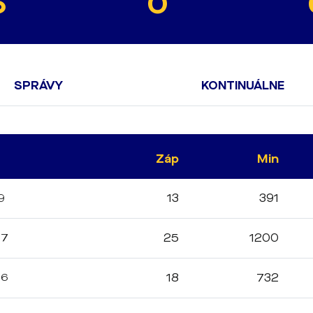
6
0
SPRÁVY
KONTINUÁLNE
Záp
Min
9
13
391
17
25
1200
16
18
732