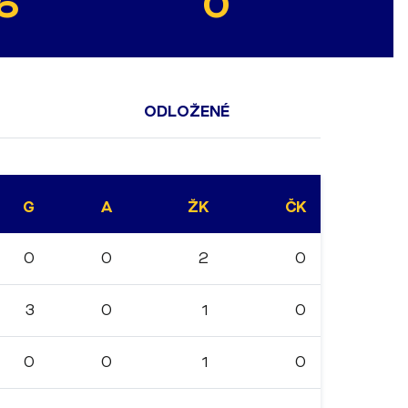
6
0
ODLOŽENÉ
G
A
ŽK
ČK
0
0
2
0
3
0
1
0
0
0
1
0