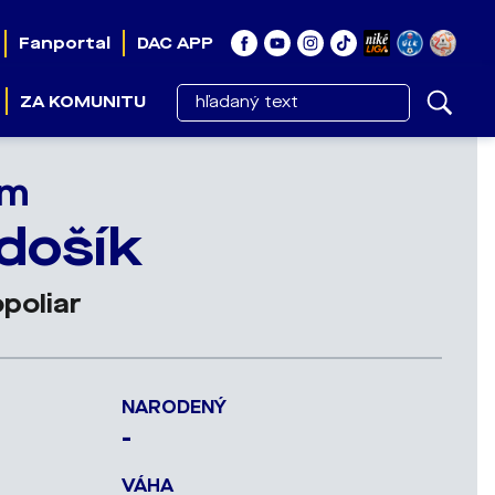
Fanportal
DAC APP
ZA KOMUNITU
im
došík
poliar
NARODENÝ
-
VÁHA