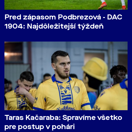
Pred zápasom Podbrezová - DAC
1904: Najdôležitejší týždeň
Taras Kačaraba: Spravíme všetko
pre postup v pohári