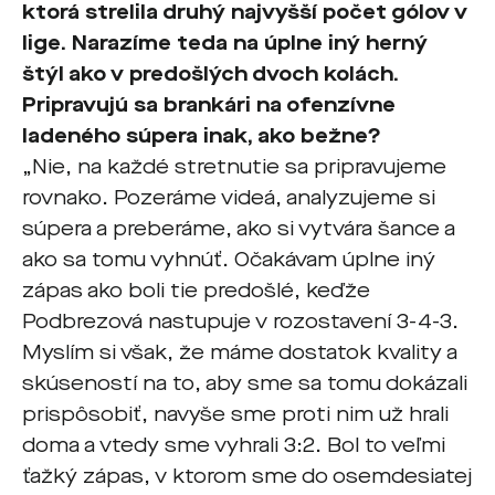
ktorá strelila druhý najvyšší počet gólov v
lige. Narazíme teda na úplne iný herný
štýl ako v predošlých dvoch kolách.
Pripravujú sa brankári na ofenzívne
ladeného súpera inak, ako bežne?
„Nie, na každé stretnutie sa pripravujeme
rovnako. Pozeráme videá, analyzujeme si
súpera a preberáme, ako si vytvára šance a
ako sa tomu vyhnúť. Očakávam úplne iný
zápas ako boli tie predošlé, keďže
Podbrezová nastupuje v rozostavení 3-4-3.
Myslím si však, že máme dostatok kvality a
skúseností na to, aby sme sa tomu dokázali
prispôsobiť, navyše sme proti nim už hrali
doma a vtedy sme vyhrali 3:2. Bol to veľmi
ťažký zápas, v ktorom sme do osemdesiatej