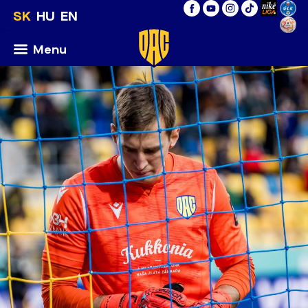
SK
HU
EN
Menu