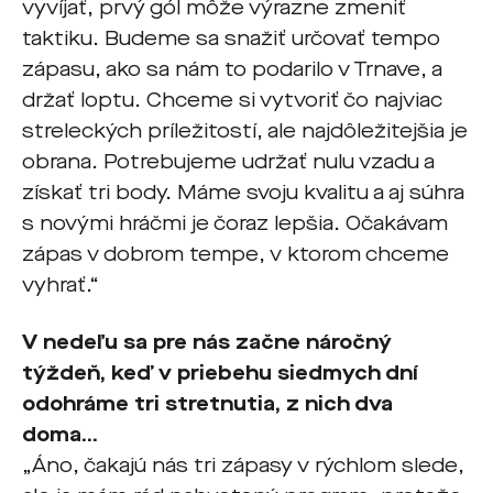
vyvíjať, prvý gól môže výrazne zmeniť
taktiku. Budeme sa snažiť určovať tempo
zápasu, ako sa nám to podarilo v Trnave, a
držať loptu. Chceme si vytvoriť čo najviac
streleckých príležitostí, ale najdôležitejšia je
obrana. Potrebujeme udržať nulu vzadu a
získať tri body. Máme svoju kvalitu a aj súhra
s novými hráčmi je čoraz lepšia. Očakávam
zápas v dobrom tempe, v ktorom chceme
vyhrať.“
V nedeľu sa pre nás začne náročný
týždeň, keď v priebehu siedmych dní
odohráme tri stretnutia, z nich dva
doma...
„Áno, čakajú nás tri zápasy v rýchlom slede,