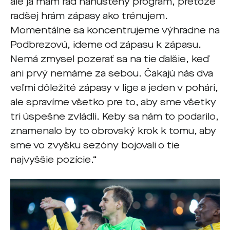
ale ja mám rád nahustený program, pretože
radšej hrám zápasy ako trénujem.
Momentálne sa koncentrujeme výhradne na
Podbrezovú, ideme od zápasu k zápasu.
Nemá zmysel pozerať sa na tie ďalšie, keď
ani prvý nemáme za sebou. Čakajú nás dva
veľmi dôležité zápasy v lige a jeden v pohári,
ale spravíme všetko pre to, aby sme všetky
tri úspešne zvládli. Keby sa nám to podarilo,
znamenalo by to obrovský krok k tomu, aby
sme vo zvyšku sezóny bojovali o tie
najvyššie pozície.“