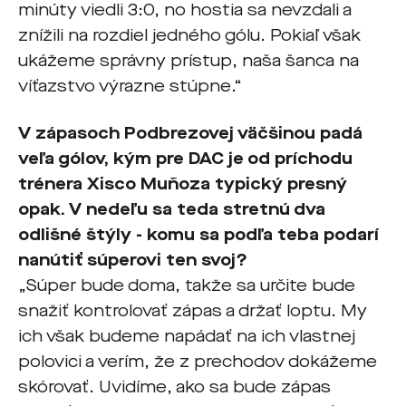
minúty viedli 3:0, no hostia sa nevzdali a
znížili na rozdiel jedného gólu. Pokiaľ však
ukážeme správny prístup, naša šanca na
víťazstvo výrazne stúpne.“
V zápasoch Podbrezovej väčšinou padá
veľa gólov, kým pre DAC je od príchodu
trénera Xisco Muñoza typický presný
opak. V nedeľu sa teda stretnú dva
odlišné štýly - komu sa podľa teba podarí
nanútiť súperovi ten svoj?
„Súper bude doma, takže sa určite bude
snažiť kontrolovať zápas a držať loptu. My
ich však budeme napádať na ich vlastnej
polovici a verím, že z prechodov dokážeme
skórovať. Uvidíme, ako sa bude zápas