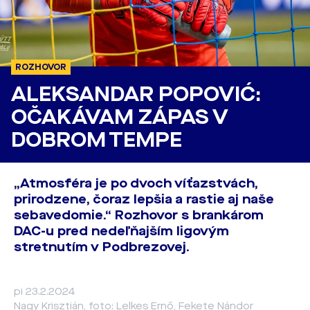
ROZHOVOR
ALEKSANDAR POPOVIĆ:
OČAKÁVAM ZÁPAS V
DOBROM TEMPE
„Atmosféra je po dvoch víťazstvách,
prirodzene, čoraz lepšia a rastie aj naše
sebavedomie.“ Rozhovor s brankárom
DAC-u pred nedeľňajším ligovým
stretnutím v Podbrezovej.
pi 23.2.2024
Nagy Krisztián, foto: Lelkes Ernő, Fekete Nándor