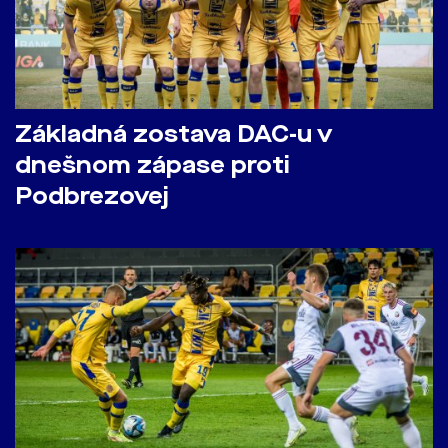
Základná zostava DAC-u v
dnešnom zápase proti
Podbrezovej