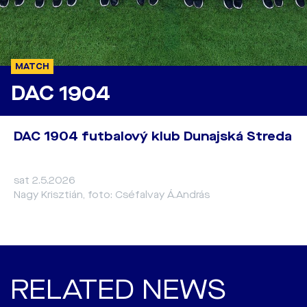
MATCH
DAC 1904
DAC 1904 futbalový klub Dunajská Streda
sat 2.5.2026
Nagy Krisztián, foto: Cséfalvay Á.András
RELATED NEWS