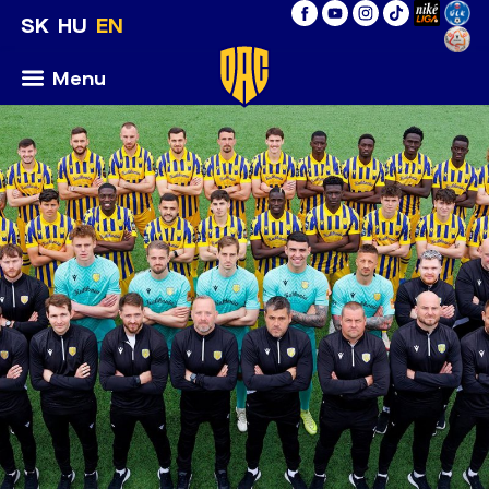
SK
HU
EN
Menu