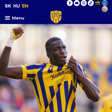
SK
HU
EN
Menu