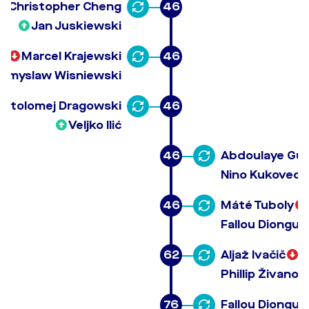
Christopher Cheng
46
Jan Juskiewski
Marcel Krajewski
46
emyslaw Wisniewski
artolomej Dragowski
46
Veljko Ilić
46
Abdoulaye Gu
Nino Kukovec
46
Máté Tuboly
Fallou Diongue
62
Aljaž Ivačič
Phillip Živanov
76
Fallou Diongue