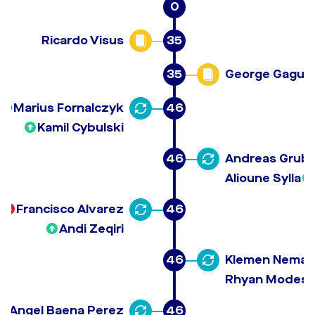
0
Ricardo Visus
35
35
George Gagua
Marius Fornalczyk
46
Kamil Cybulski
46
Andreas Grub
Alioune Sylla
Francisco Alvarez
46
Andi Zeqiri
46
Klemen Neman
Rhyan Modesto
Angel Baena Perez
46