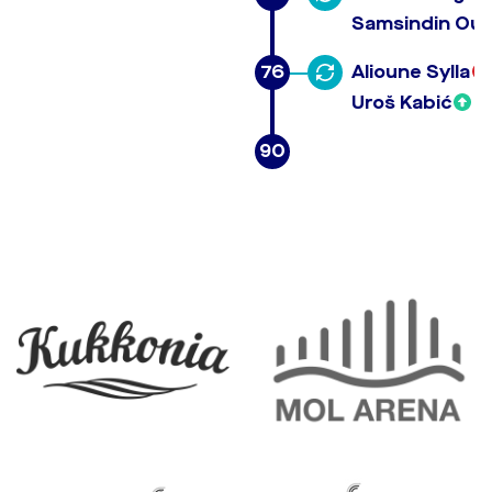
Samsindin Our
76
Alioune Sylla
Uroš Kabić
90