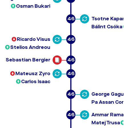
Osman Bukari
46
Tsotne Kapan
Bálint Csóka
Ricardo Visus
46
Stelios Andreou
Sebastian Bergier
46
Mateusz Zyro
46
Carlos Isaac
46
George Gagua
Pa Assan Corr
46
Ammar Ramad
Matej Trusa