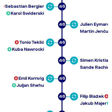
Sebastian Bergier
46
Karol Swiderski
46
Julien Eymard 
Martin Jenčuš
Tonio Teklić
46
Kuba Nawrocki
46
Simen Kristian
Sande Rachid 
Emil Kornvig
46
Juljan Shehu
46
Filip Blažek
Jakub Majer