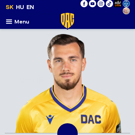
SK
HU
EN
Menu