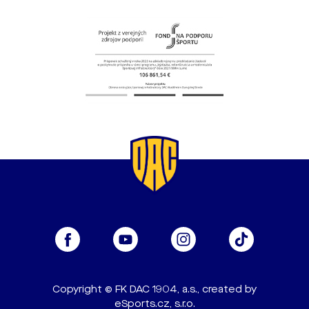
Copyright © FK DAC 1904, a.s., created by
eSports.cz, s.r.o.