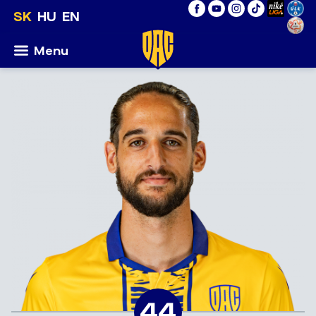
SK
HU
EN
Menu
44