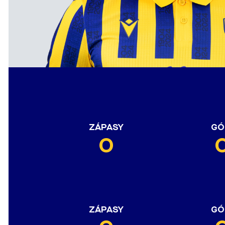
ZÁPASY
GÓ
0
ZÁPASY
GÓ