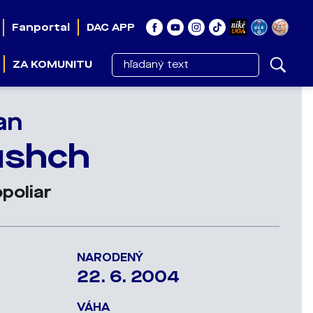
Fanportal
DAC APP
ZA KOMUNITU
an
ushch
poliar
NARODENÝ
22. 6. 2004
VÁHA