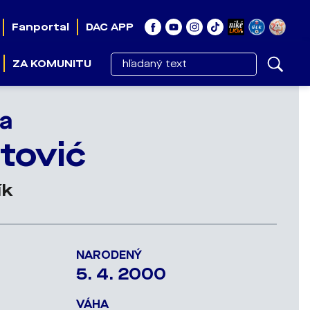
Fanportal
DAC APP
ZA KOMUNITU
la
tović
ík
NARODENÝ
5. 4. 2000
VÁHA