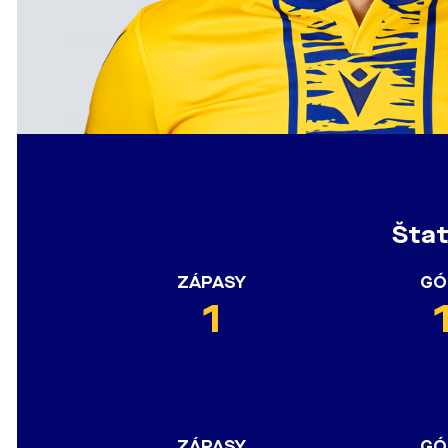
Štat
ZÁPASY
GÓ
1
ZÁPASY
GÓ