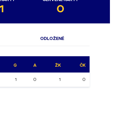
1
0
ODLOŽENÉ
G
A
ŽK
ČK
1
0
1
0