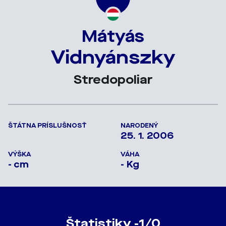
Mátyás
Vidnyánszky
Stredopoliar
ŠTÁTNA PRÍSLUŠNOSŤ
NARODENÝ
25. 1. 2006
VÝŠKA
VÁHA
- cm
- Kg
Štatistiky -1/0