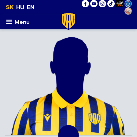
SK
HU
EN
Menu