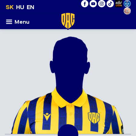
SK
HU
EN
Menu