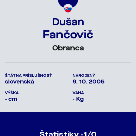
Dušan
Fančovič
Obranca
ŠTÁTNA PRÍSLUŠNOSŤ
NARODENÝ
slovenská
9. 10. 2005
VÝŠKA
VÁHA
- cm
- Kg
Štatistiky -1/0