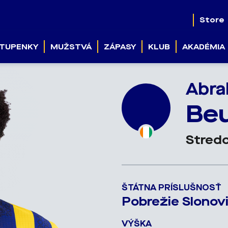
Store
TUPENKY
MUŽSTVÁ
ZÁPASY
KLUB
AKADÉMIA
Abra
Be
Stredo
ŠTÁTNA PRÍSLUŠNOSŤ
Pobrežie Slonov
VÝŠKA