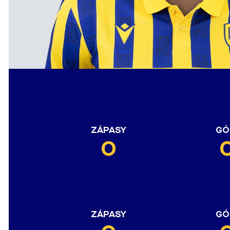
ZÁPASY
GÓ
0
ZÁPASY
GÓ