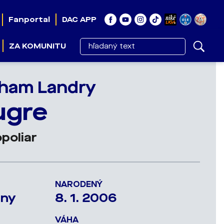
Fanportal
DAC APP
ZA KOMUNITU
ham Landry
ugre
poliar
NARODENÝ
iny
8. 1. 2006
VÁHA