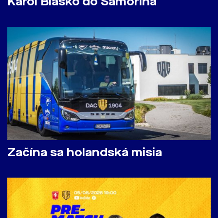
Karol Blaško do Šamorína
Začína sa holandská misia