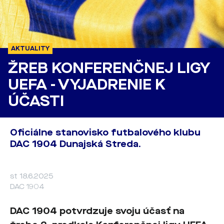
AKTUALITY
ŽREB KONFERENČNEJ LIGY
UEFA - VYJADRENIE K
ÚČASTI
Oficiálne stanovisko futbalového klubu
DAC 1904 Dunajská Streda.
st 18.6.2025
DAC 1904
DAC 1904 potvrdzuje svoju účasť na