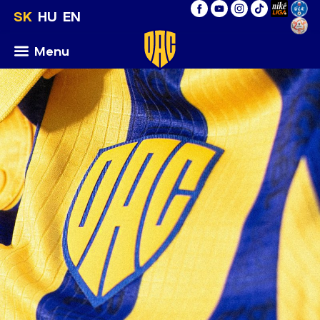
SK
HU
EN
Menu