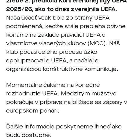
žrebe 2. predkola Konferenčnej ligy UEFA
2025/26, ako to dnes zverejnila UEFA.
Naša účasť však bola zo strany UEFA
podmienená, keďže stále prebieha právne
konanie na základe pravidiel UEFA o
vlastníctve viacerých klubov (MCO). Náš
klub počas celého procesu úzko
spolupracoval s UEFA, a naďalej s
organizáciou konštruktívne komunikuje.
Momentálne čakáme na konečné
rozhodnutie UEFA. Medzitým mužstvo
pokračuje v príprave na blížiace sa zápasy v
európskom pohári.
Ďalšie informácie poskytneme ihneď ako
budú dostupné.