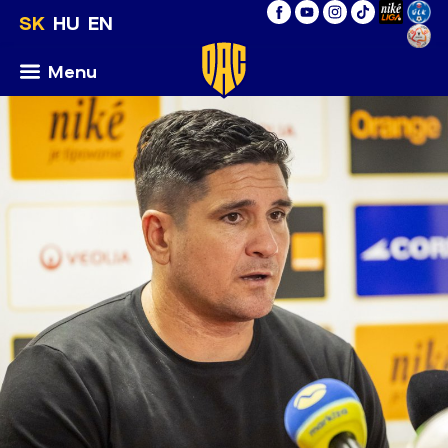
SK
HU
EN
Menu