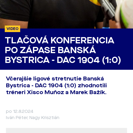
VIDEO
TLAČOVÁ KONFERENCIA
PO ZÁPASE BANSKÁ
BYSTRICA - DAC 1904 (1:0)
Včerajšie ligové stretnutie Banská
Bystrica - DAC 1904 (1:0) zhodnotili
tréneri Xisco Muňoz a Marek Bažík.
po 12.8.2024
Iván Péter, Nagy Krisztián