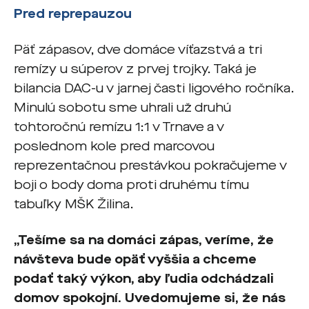
Pred reprepauzou
Päť zápasov, dve domáce víťazstvá a tri
remízy u súperov z prvej trojky. Taká je
bilancia DAC-u v jarnej časti ligového ročníka.
Minulú sobotu sme uhrali už druhú
tohtoročnú remízu 1:1 v Trnave a v
poslednom kole pred marcovou
reprezentačnou prestávkou pokračujeme v
boji o body doma proti druhému tímu
tabuľky MŠK Žilina.
„Tešíme sa na domáci zápas, veríme, že
návšteva bude opäť vyššia a chceme
podať taký výkon, aby ľudia odchádzali
domov spokojní. Uvedomujeme si, že nás