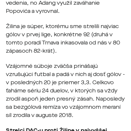
vedenia, no Adang využil zaváhanie
Popovića a vyrovnal.
Žilina je súper, ktorému sme strelili najviac
gólov v prvej lige, konkrétne 92 (druhá v
tomto poradí Trnava inkasovala od nás v 80
zápasoch 82-krát).
Vzájomné súboje zväčša prinášajú
vzrušujúci futbal a padá v nich aj dosť gólov -
v posledných 20 je priemer 3,3. Celkovo
ťaháme sériu 24 duelov, v ktorých sa vždy
zrodil aspoň jeden presný zásah. Naposledy
sa bezgólová remíza vo vzájomnom meraní
síl zrodila v auguste 2018.
Strelci DAC-u proti Žiline v najvyššej