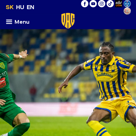
SK
HU
EN
Menu