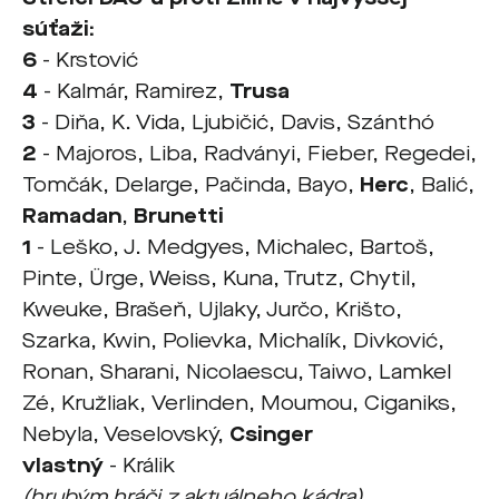
súťaži:
6
-
Krstović
4
- Kalmár, Ramirez,
Trusa
3
- Diňa, K. Vida, Ljubičić, Davis, Szánthó
2
- Majoros, Liba, Radványi, Fieber, Regedei,
Tomčák, Delarge, Pačinda, Bayo,
Herc
, Balić,
Ramadan
,
Brunetti
1
- Leško, J. Medgyes, Michalec, Bartoš,
Pinte, Ürge, Weiss, Kuna, Trutz, Chytil,
Kweuke, Brašeň, Ujlaky, Jurčo, Krišto,
Szarka, Kwin, Polievka, Michalík, Divković,
Ronan, Sharani,
Nicolaescu, Taiwo, Lamkel
Zé, Kružliak,
Verlinden,
Moumou,
Ciganiks,
Nebyla, Veselovský,
Csinger
vlastný
- Králik
(hrubým hráči z aktuálneho kádra)