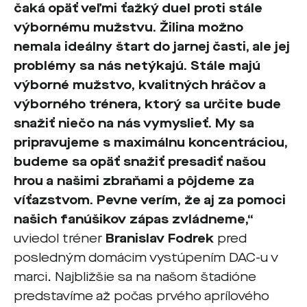
čaká opäť veľmi ťažký duel proti stále
výbornému mužstvu. Žilina možno
nemala ideálny štart do jarnej časti, ale jej
problémy sa nás netýkajú. Stále majú
výborné mužstvo, kvalitných hráčov a
výborného trénera, ktorý sa určite bude
snažiť niečo na nás vymyslieť. My sa
pripravujeme s maximálnu koncentráciou,
budeme sa opäť snažiť presadiť našou
hrou a našimi zbraňami a pôjdeme za
víťazstvom. Pevne verím, že aj za pomoci
našich fanúšikov zápas zvládneme,“
uviedol tréner
Branislav Fodrek
pred
posledným domácim vystúpením DAC-u v
marci. Najbližšie sa na našom štadióne
predstavíme až počas prvého aprílového