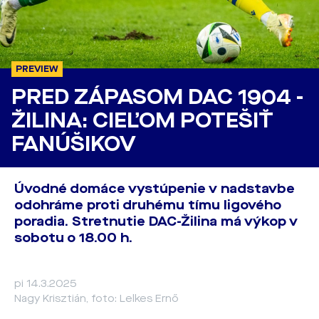
PREVIEW
PRED ZÁPASOM DAC 1904 -
ŽILINA: CIEĽOM POTEŠIŤ
FANÚŠIKOV
Úvodné domáce vystúpenie v nadstavbe
odohráme proti druhému tímu ligového
poradia. Stretnutie DAC-Žilina má výkop v
sobotu o 18.00 h.
pi 14.3.2025
Nagy Krisztián, foto: Lelkes Ernő