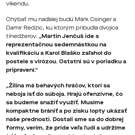
víkendu.
Chýbať mu naďalej budú Márk Csinger a
Damir Redzic, ku ktorým pribudla dvojica
tínedžerov.
„Martin Jenčuš ide s
reprezentačnou sedemnástkou na
kvalifikáciu a Karol Blaško zaľahol do
postele s virózou. Ostatní sú v poriadku a
pripravení.“
„Žilina má behavých hráčov, ktorí sa
neboja ísť do súboja. Hrajú ofenzívne, čo
sa budeme snažiť využiť. Musíme
kompaktne brániť a po zisku lopty ukázať
naše prednosti. Dostali sme sa do dobrej
formy, verím, že príde veľa ľudí a udržíme