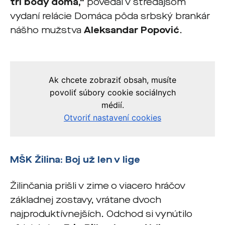
tri body doma,“
povedal v stredajšom
vydaní relácie Domáca pôda srbský brankár
nášho mužstva
Aleksandar Popović
.
MŠK Žilina: Boj už len v lige
Žilinčania prišli v zime o viacero hráčov
základnej zostavy, vrátane dvoch
najproduktívnejších. Odchod si vynútilo