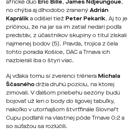
africké duo
Eric Bille
,
James Ndjeungoue
,
no chýba aj dlhodobo zranený
Adrián
Kaprálik
a odišiel tiež
Peter Pekarík
. Aj to je
príčinou, že na jar sa im zatiaľ nedarí podľa
predstáv, z účastníkov skupiny o titul získali
najmenej bodov (5). Pravda, trojica z čela
tohto poradia Košice, DAC a Trnava ich
nazbierali iba o štyri viac.
Aj vďaka tomu si zverenci trénera
Michala
Ščasného
držia druhú pozíciu, na ktorej
zimovali. V ďalšom priebehu sezóny budú
bojovať už len o body do ligovej tabuľky,
nakoľko v utorňajšom štvrťfinále Slovnaft
Cupu podľahli na vlastnej pôde Trnave 0:2 a
so súťažou sa rozlúčili.