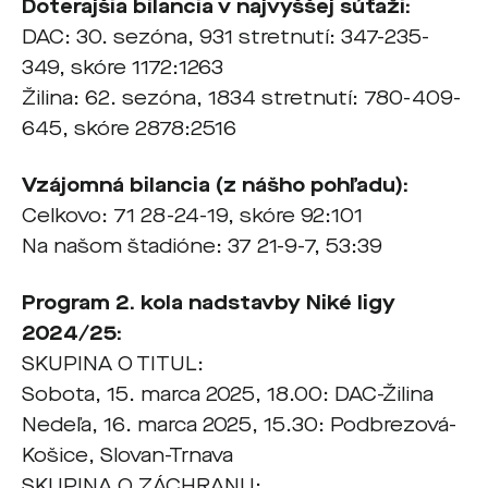
Doterajšia bilancia v najvyššej súťaži:
DAC: 30. sezóna, 931 stretnutí: 347-235-
349, skóre 1172:1263
Žilina: 62. sezóna, 1834 stretnutí: 780-409-
645, skóre 2878:2516
Vzájomná bilancia (z nášho pohľadu):
Celkovo: 71 28-24-19, skóre 92:101
Na našom štadióne: 37 21-9-7, 53:39
Program 2. kola nadstavby Niké ligy
2024/25:
SKUPINA O TITUL:
Sobota, 15. marca 2025, 18.00: DAC-Žilina
Nedeľa, 16. marca 2025, 15.30: Podbrezová-
Košice, Slovan-Trnava
SKUPINA O ZÁCHRANU: