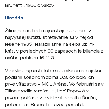
Brunetti, 1260 divákov
História
Žilina je náš tretí najčastejší oponent v
najvyššej súťaži, stretávame sa v nej od
jesene 1985. Narazili sme na seba už 71-
krát, v posledných 30 zápasoch je bilancia z
nášho pohľadu 16-11-3.
V základnej časti tohto ročníka sme najskôr
podľahli šošonom doma 0:3, čo bolo ich
prvé víťazstvo v MOL Aréne. Vo februári sa v
Žiline zrodila remíza 1:1, keď Popović v
prvom polčase zlikvidoval penaltu Ďuriša,
potom nás Brunetti hlavou poslal do