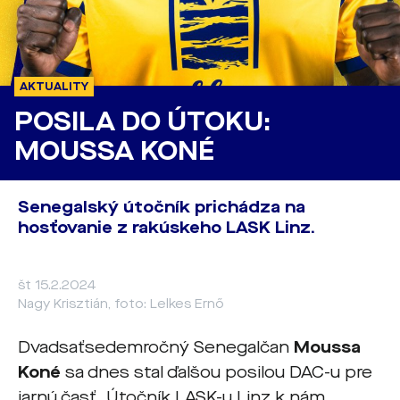
AKTUALITY
POSILA DO ÚTOKU:
MOUSSA KONÉ
Senegalský útočník prichádza na
hosťovanie z rakúskeho LASK Linz.
št 15.2.2024
Nagy Krisztián, foto: Lelkes Ernő
Dvadsaťsedemročný Senegalčan
Moussa
Koné
sa dnes stal ďalšou posilou DAC-u pre
jarnú časť. Útočník LASK-u Linz k nám