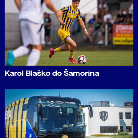
Karol Blaško do Šamorína