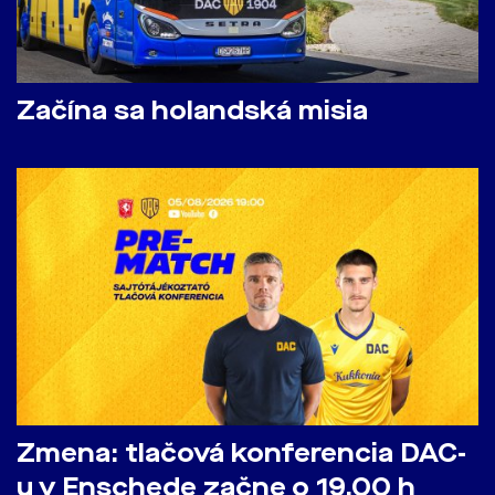
Začína sa holandská misia
Zmena: tlačová konferencia DAC-
u v Enschede začne o 19.00 h