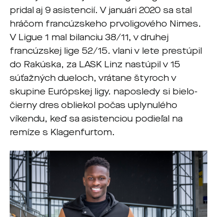
pridal aj 9 asistencií. V januári 2020 sa stal
hráčom francúzskeho prvoligového Nimes.
V Ligue 1 mal bilanciu 38/11, v druhej
francúzskej lige 52/15. vlani v lete prestúpil
do Rakúska, za LASK Linz nastúpil v 15
súťažných dueloch, vrátane štyroch v
skupine Európskej ligy. naposledy si bielo-
čierny dres obliekol počas uplynulého
víkendu, keď sa asistenciou podieľal na
remíze s Klagenfurtom.