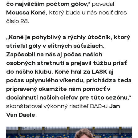
čo najväčším počtom gólov,“
povedal
Moussa Koné
, ktorý bude u nás nosiť dres
číslo 28.
„Koné je pohyblivý a rýchly útočník, ktorý
strieľal góly v elitných súťažiach.
Zapôsobil na nás aj počas našich
osobných stretnutí a prejavil túžbu prísť
do nášho klubu. Koné hral za LASK aj
počas uplynulého víkendu, prichádza teda
pripravený okamžite nám pomôcť v
dosiahnutí našich cieľov pre túto sezónu,“
skonštatoval výkonný riaditeľ DAC-u
Jan
Van Daele
.