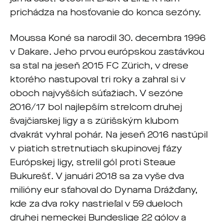
prichádza na hosťovanie do konca sezóny.
Moussa Koné sa narodil 30. decembra 1996
v Dakare. Jeho prvou európskou zastávkou
sa stal na jeseň 2015 FC Zürich, v drese
ktorého nastupoval tri roky a zahral si v
oboch najvyšších súťažiach. V sezóne
2016/17 bol najlepším strelcom druhej
švajčiarskej ligy a s zürišským klubom
dvakrát vyhral pohár. Na jeseň 2016 nastúpil
v piatich stretnutiach skupinovej fázy
Európskej ligy, strelil gól proti Steaue
Bukurešť. V januári 2018 sa za vyše dva
milióny eur sťahoval do Dynama Drážďany,
kde za dva roky nastrieľal v 59 dueloch
druhej nemeckej Bundeslige 22 gólov a