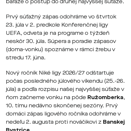
baráže o postup do druhej najvyššej súťaže.
Prvý súťažný zápas odohráme vo štvrtok
23. júla v 2. predkole Konferenčnej ligy
UEFA, odveta je na programe o týždeň
neskôr 30. júla. Súpera a poradie zápasov
(doma-vonku) spoznáme v rámci žrebu v
stredu 17. júna.
Nový ročník Niké ligy 2026/27 odštartuje
počas posledného júlového víkendu (25.-26.
júla) a podľa rozpisu našej najvyššej súťaže v
ňom začneme vonku na pôde
Ružomberka
,
10. tímu nedávno skončenej sezóny. Prvý
domáci zápas ligového ročníka odohráme v
nedeľu 2. augusta proti nováčikovi z
Banskej
Bystrice
.