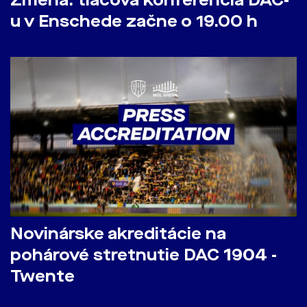
Zmena: tlačová konferencia DAC-
u v Enschede začne o 19.00 h
Novinárske akreditácie na
pohárové stretnutie DAC 1904 -
Twente