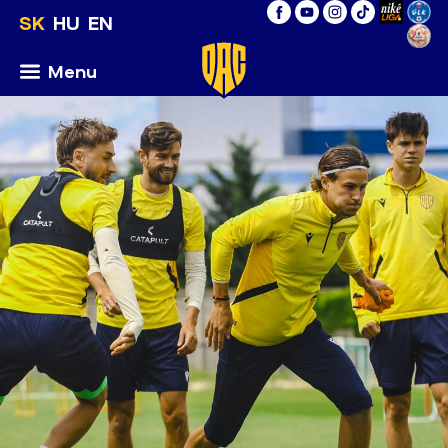
SK
HU
EN
Menu