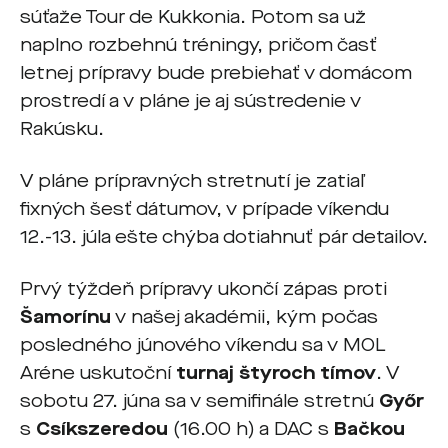
súťaže Tour de Kukkonia. Potom sa už
naplno rozbehnú tréningy, pričom časť
letnej prípravy bude prebiehať v domácom
prostredí a v pláne je aj sústredenie v
Rakúsku.
V pláne prípravných stretnutí je zatiaľ
fixných šesť dátumov, v prípade víkendu
12.-13. júla ešte chýba dotiahnuť pár detailov.
Prvý týždeň prípravy ukončí zápas proti
Šamorínu
v našej akadémii, kým počas
posledného júnového víkendu sa v MOL
Aréne uskutoční
turnaj štyroch tímov
. V
sobotu 27. júna sa v semifinále stretnú
Győr
s
Csíkszeredou
(16.00 h) a DAC s
Bačkou