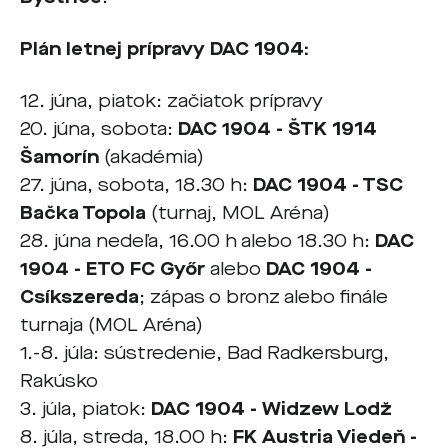
Plán letnej prípravy DAC 1904:
12. júna, piatok: začiatok prípravy
20. júna, sobota:
DAC
1904
- ŠTK 1914
Šamorín
(akadémia)
27. júna, sobota, 18.30 h:
DAC 1904 - TSC
Bačka Topola
(turnaj, MOL Aréna)
28. júna nedeľa, 16.00 h alebo 18.30 h:
DAC
1904 - ETO FC Győr
alebo
DAC 1904 -
Csíkszereda
; zápas o bronz alebo finále
turnaja (MOL Aréna)
1.-8. júla: sústredenie, Bad Radkersburg,
Rakúsko
3. júla, piatok:
DAC 1904 - Widzew Lodž
8. júla, streda, 18.00 h:
FK Austria Viedeň -