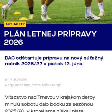
AKTUALITY
PLÁN LETNEJ PRÍPRAVY
2026
DAC odštartuje prípravu na nový súťažný
ročník 2026/27 v piatok 12. júna.
št 21.5.2026
Nagy Krisztián, foto: Milo Gergő
Víťazstvo nad Trnavou v krajskom derby
minulú sobotu dalo bodku za sezónou
2025/26, v ktorej sme získali piate