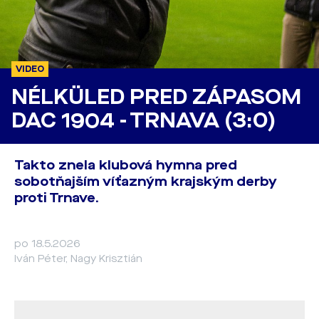
VIDEO
NÉLKÜLED PRED ZÁPASOM
DAC 1904 - TRNAVA (3:0)
Takto znela klubová hymna pred
sobotňajším víťazným krajským derby
proti Trnave.
po 18.5.2026
Iván Péter, Nagy Krisztián