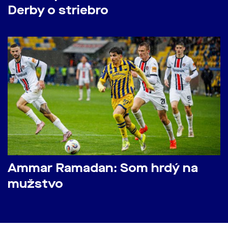
Derby o striebro
Ammar Ramadan: Som hrdý na
mužstvo