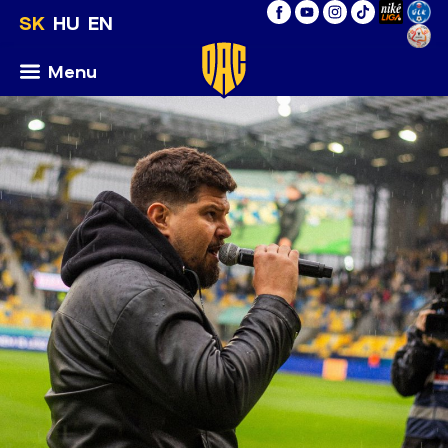
SK
HU
EN
Menu