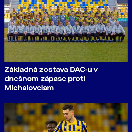
Základná zostava DAC-u v
dnešnom zápase proti
Michalovciam