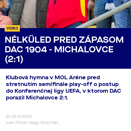
VIDEO
NÉLKÜLED PRED ZÁPASOM
DAC 1904 - MICHALOVCE
(2:1)
Klubová hymna v MOL Aréne pred
stretnutím semifinále play-off o postup
do Konferenčnej ligy UEFA, v ktorom DAC
porazil Michalovce 2:1.
št 22.5.2025
Iván Péter, Nagy Krisztián