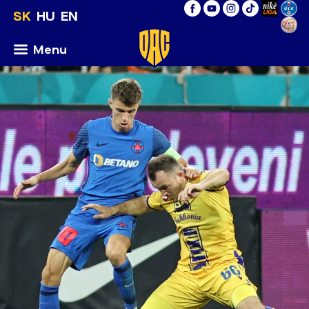
SK
HU
EN
Menu