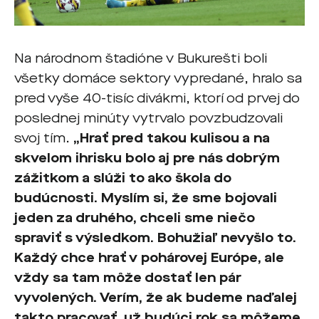
Na národnom štadióne v Bukurešti boli
všetky domáce sektory vypredané, hralo sa
pred vyše 40-tisíc divákmi, ktorí od prvej do
poslednej minúty vytrvalo povzbudzovali
svoj tím.
„Hrať pred takou kulisou a na
skvelom ihrisku bolo aj pre nás dobrým
zážitkom a slúži to ako škola do
budúcnosti. Myslím si, že sme bojovali
jeden za druhého, chceli sme niečo
spraviť s výsledkom. Bohužiaľ nevyšlo to.
Každý chce hrať v pohárovej Európe, ale
vždy sa tam môže dostať len pár
vyvolených. Verím, že ak budeme naďalej
takto pracovať, už budúci rok sa môžeme