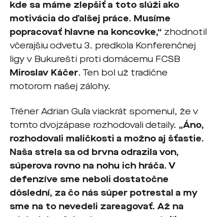
kde sa máme zlepšiť a toto slúži ako
motivácia do ďalšej práce. Musíme
popracovať hlavne na koncovke,“
zhodnotil
včerajšiu odvetu 3. predkola Konferenčnej
ligy v Bukurešti proti domácemu FCSB
Miroslav Káčer
. Ten bol už tradične
motorom našej zálohy.
Tréner Adrian Guľa viackrát spomenul, že v
tomto dvojzápase rozhodovali detaily.
„Áno,
rozhodovali maličkosti a možno aj šťastie.
Naša strela sa od brvna odrazila von,
súperova rovno na nohu ich hráča. V
defenzíve sme neboli dostatočne
dôslední, za čo nás súper potrestal a my
sme na to nevedeli zareagovať. Až na