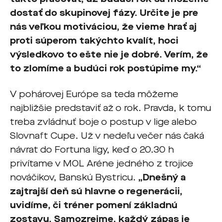
dostať do skupinovej fázy. Určite je pre
nás veľkou motiváciou, že vieme hrať aj
proti súperom takýchto kvalít, hoci
výsledkovo to ešte nie je dobré. Verím, že
to zlomíme a budúci rok postúpime my.“
V pohárovej Európe sa teda môžeme
najbližšie predstaviť až o rok. Pravda, k tomu
treba zvládnuť boje o postup v lige alebo
Slovnaft Cupe. Už v nedeľu večer nás čaká
návrat do Fortuna ligy, keď o 20.30 h
privítame v MOL Aréne jedného z trojice
nováčikov, Banskú Bystricu.
„Dnešný a
zajtrajší deň sú hlavne o regenerácii,
uvidíme, či tréner pomení základnú
zostavu. Samozrejme, každý zápas je