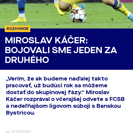
ROZHOVOR
MIROSLAV KÁČER:
BOJOVALI SME JEDEN ZA
DRUHÉHO
„Verím, že ak budeme naďalej takto
pracovať, už budúci rok sa môžeme
dostať do skupinovej fázy.“ Miroslav
Káčer rozprával o včerajšej odvete s FCSB
a nedeľňajšom ligovom súboji s Banskou
Bystricou.
pi 12.8.2022