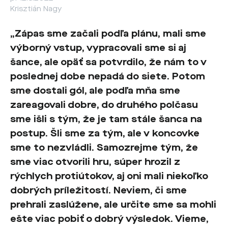
Krisztián Nagy
„Zápas sme začali podľa plánu, mali sme
výborný vstup, vypracovali sme si aj
šance, ale opäť sa potvrdilo, že nám to v
poslednej dobe nepadá do siete. Potom
sme dostali gól, ale podľa mňa sme
zareagovali dobre, do druhého polčasu
sme išli s tým, že je tam stále šanca na
postup. Šli sme za tým, ale v koncovke
sme to nezvládli. Samozrejme tým, že
sme viac otvorili hru, súper hrozil z
rýchlych protiútokov, aj oni mali niekoľko
dobrých príležitostí. Neviem, či sme
prehrali zaslúžene, ale určite sme sa mohli
ešte viac pobiť o dobrý výsledok. Vieme,