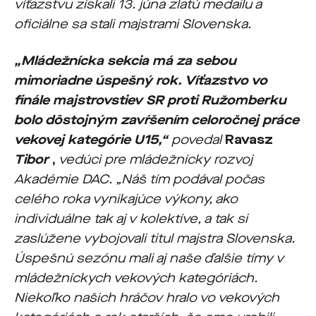
víťazstvu získali 13. júna zlatú medailu a
oficiálne sa stali majstrami Slovenska.
„Mládežnícka sekcia má za sebou
mimoriadne úspešný rok. Víťazstvo vo
finále majstrovstiev SR proti Ružomberku
bolo dôstojným zavŕšením celoročnej práce
vekovej kategórie U15,“
povedal
Ravasz
Tibor
,
vedúci pre mládežnícky rozvoj
Akadémie DAC. „Náš tím podával počas
celého roka vynikajúce výkony, ako
individuálne tak aj v kolektíve, a tak si
zaslúžene vybojovali titul majstra Slovenska.
Úspešnú sezónu mali aj naše ďalšie tímy v
mládežníckych vekových kategóriách.
Niekoľko našich hráčov hralo vo vekových