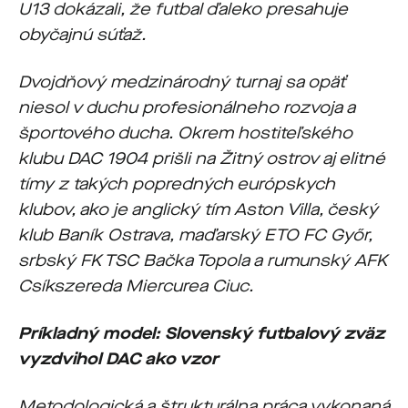
U13 dokázali, že futbal ďaleko presahuje
obyčajnú súťaž.
Dvojdňový medzinárodný turnaj sa opäť
niesol v duchu profesionálneho rozvoja a
športového ducha. Okrem hostiteľského
klubu DAC 1904 prišli na Žitný ostrov aj elitné
tímy z takých popredných európskych
klubov, ako je anglický tím Aston Villa, český
klub Baník Ostrava, maďarský ETO FC Győr,
srbský FK TSC Bačka Topola a rumunský AFK
Csíkszereda Miercurea Ciuc.
Príkladný model: Slovenský futbalový zväz
vyzdvihol DAC ako vzor
Metodologická a štrukturálna práca vykonaná