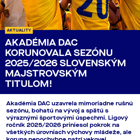
AKTUALITY
AKADÉMIA DAC
KORUNOVALA SEZÓNU
2025/2026 SLOVENSKÝM
MAJSTROVSKÝM
TITULOM!
Akadémia DAC uzavrela mimoriadne rušnú
sezónu, bohatú na vývoj a spätú s
výraznými športovými úspechmi. Ligový
ročník 2025/2026 priniesol pokrok na
všetkých úrovniach výchovy mládeže, ale
koruna nepochybne patrí vekovej