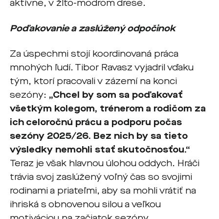
aktívne, v žlto-modrom drese.
Poďakovanie a zaslúžený odpočinok
Za úspechmi stojí koordinovaná práca
mnohých ľudí. Tibor Ravasz vyjadril vďaku
tým, ktorí pracovali v zázemí na konci
sezóny:
„Chcel by som sa poďakovať
všetkým kolegom, trénerom a rodičom za
ich celoročnú prácu a podporu počas
sezóny 2025/26. Bez nich by sa tieto
výsledky nemohli stať skutočnosťou.“
Teraz je však hlavnou úlohou oddych. Hráči
trávia svoj zaslúžený voľný čas so svojimi
rodinami a priateľmi, aby sa mohli vrátiť na
ihriská s obnovenou silou a veľkou
motiváciou na začiatok sezóny.