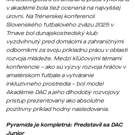
v akadémii bola tiež ocenená na najvyššej
úrovni. Na Trénerskej konferencii
Slovenského futbalového zväzu 2025 v
Trnave bol dunajskostredský klub
vyzdvihnutý pred domácimi a zahraničnými
odborníkmi za svoju príkladnú prácu v oblasti
rozvoja mládeže. Medzi kľúčovými témami
konferencie – ako sú výzvy rozvoja hráčov v
amatérskom futbale a vytváranie
inkluzívneho prostredia – bol model
Akadémie DAC a jeho dlhodobý rozvojový
prístup prezentovaný ako absolútne
pozitívny príklad hodný nasledovania.
Pyramída je kompletná: Predstavil sa DAC
Junior