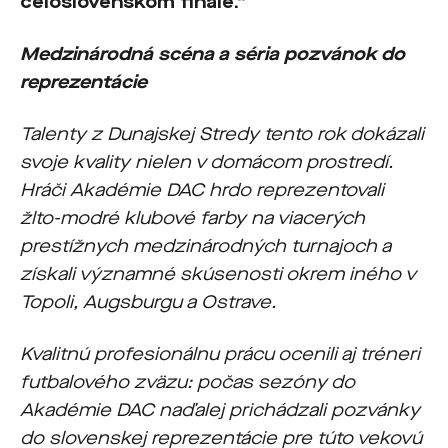
celoslovenskom finále.“
Medzinárodná scéna a séria pozvánok do
reprezentácie
Talenty z Dunajskej Stredy tento rok dokázali
svoje kvality nielen v domácom prostredí.
Hráči Akadémie DAC hrdo reprezentovali
žlto-modré klubové farby na viacerých
prestížnych medzinárodných turnajoch a
získali významné skúsenosti okrem iného v
Topoli, Augsburgu a Ostrave.
Kvalitnú profesionálnu prácu ocenili aj tréneri
futbalového zväzu: počas sezóny do
Akadémie DAC naďalej prichádzali pozvánky
do slovenskej reprezentácie pre túto vekovú