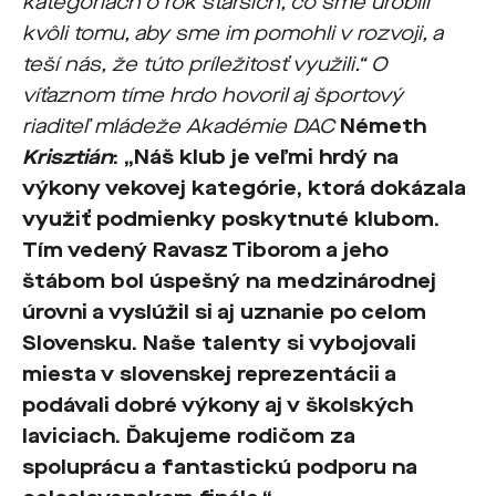
kategóriách o rok starších, čo sme urobili
kvôli tomu, aby sme im pomohli v rozvoji, a
teší nás, že túto príležitosť využili.“ O
víťaznom tíme hrdo hovoril aj športový
riaditeľ mládeže Akadémie DAC
Németh
Krisztián
:
„Náš klub je veľmi hrdý na
výkony vekovej kategórie, ktorá dokázala
využiť podmienky poskytnuté klubom.
Tím vedený Ravasz
Tiborom
a jeho
štábom bol úspešný na medzinárodnej
úrovni a vyslúžil si aj uznanie po celom
Slovensku. Naše talenty si vybojovali
miesta v slovenskej reprezentácii a
podávali dobré výkony aj v školských
laviciach. Ďakujeme rodičom za
spoluprácu a fantastickú podporu na