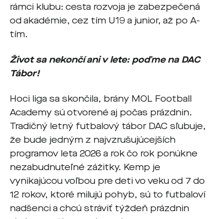
rámci klubu: cesta rozvoja je zabezpečená
od akadémie, cez tím U19 a junior, až po A-
tím.
Život sa nekončí ani v lete: poďme na DAC
Tábor!
Hoci liga sa skončila, brány MOL Football
Academy sú otvorené aj počas prázdnin.
Tradičný letný futbalový tábor DAC sľubuje,
že bude jedným z najvzrušujúcejších
programov leta 2026 a rok čo rok ponúkne
nezabudnuteľné zážitky. Kemp je
vynikajúcou voľbou pre deti vo veku od 7 do
12 rokov, ktoré milujú pohyb, sú to futbaloví
nadšenci a chcú stráviť týždeň prázdnin