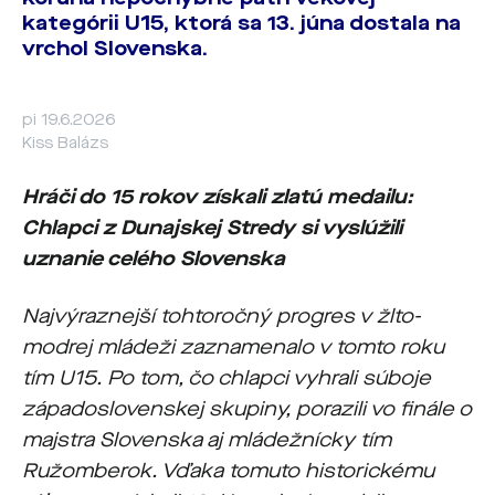
kategórii U15, ktorá sa 13. júna dostala na
vrchol Slovenska.
pi 19.6.2026
Kiss Balázs
Hráči do 15 rokov získali zlatú medailu:
Chlapci z Dunajskej Stredy si vyslúžili
uznanie celého Slovenska
Najvýraznejší tohtoročný progres v žlto-
modrej mládeži zaznamenalo v tomto roku
tím U15. Po tom, čo chlapci vyhrali súboje
západoslovenskej skupiny, porazili vo finále o
majstra Slovenska aj mládežnícky tím
Ružomberok. Vďaka tomuto historickému