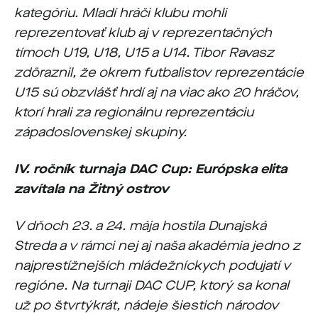
kategóriu. Mladí hráči klubu mohli
reprezentovať klub aj v reprezentačných
tímoch U19, U18, U15 a U14. Tibor Ravasz
zdôraznil, že okrem futbalistov reprezentácie
U15 sú obzvlášť hrdí aj na viac ako 20 hráčov,
ktorí hrali za regionálnu reprezentáciu
západoslovenskej skupiny.
IV. ročník turnaja DAC Cup: Európska elita
zavítala na Žitný ostrov
V dňoch 23. a 24. mája hostila Dunajská
Streda a v rámci nej aj naša akadémia jedno z
najprestížnejších mládežníckych podujatí v
regióne. Na turnaji DAC CUP, ktorý sa konal
už po štvrtýkrát, nádeje šiestich národov