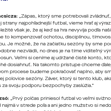
acsicza:
„Zápas, ktorý sme potrebovali zvládnuť,
j strany najpohľadnejší futbal, vieme hrať aj výra
ležité však je, že aj keď sa hra nevyvíja podľa naš
 to kompenzovať ochotou, disciplínou, tímovosť
ou. Je možné, že na začiatku sezóny by sme po
obne nezvládli, no dnes je na tíme viditeľný výr
osun. Veľmi si ceníme aj udržané čisté konto, ktoré
hé dosiahnuť. Na takomto prístupe chceme ďalej
vom procese budeme pokračovať naplno, aby sm
ej polovice sezóny. Záver, ktorý si tento klub, aka
s za svoju podporu bezpochyby zaslúžia.“
zsó:
„Prvý polčas priniesol futbal vo veľmi sviž
 najmä v strede poľa a ani jedno mužstvo si nedo