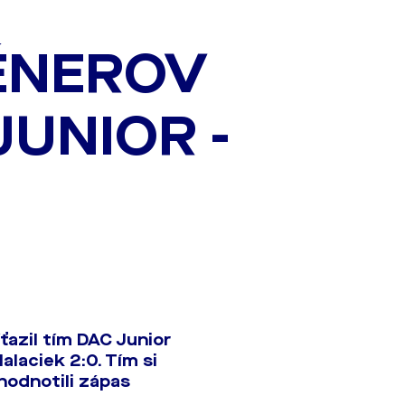
ÉNEROV
JUNIOR -
azil tím DAC Junior
alaciek 2:0. Tím si
hodnotili zápas