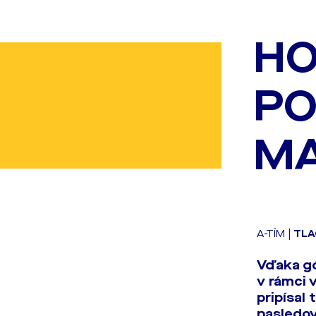
HO
PO
MA
A-TÍM
|
TLA
Vďaka gó
v rámci 
pripísal
nasledo