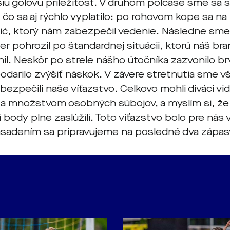
iu gólovú príležitosť. V druhom polčase sme sa sn
 čo sa aj rýchlo vyplatilo: po rohovom kope sa na 
ić, ktorý nám zabezpečil vedenie. Následne sme 
per pohrozil po štandardnej situácii, ktorú náš br
il. Neskôr po strele nášho útočníka zazvonilo b
odarilo zvýšiť náskok. V závere stretnutia sme 
bezpečili naše víťazstvo. Celkovo mohli diváci vi
 množstvom osobných súbojov, a myslím si, že 
i body plne zaslúžili. Toto víťazstvo bolo pre nás 
sadením sa pripravujeme na posledné dva zápas