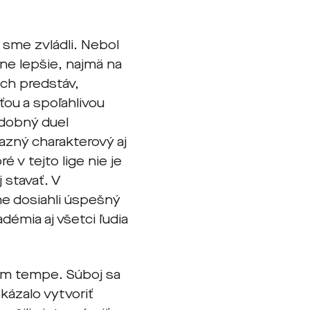
 sme zvládli. Nebol
zne lepšie, najmä na
ich predstáv,
ou a spoľahlivou
dobný duel
azný charakterový aj
 v tejto lige nie je
 stavať. V
e dosiahli úspešný
démia aj všetci ľudia
nom tempe. Súboj sa
kázalo vytvoriť