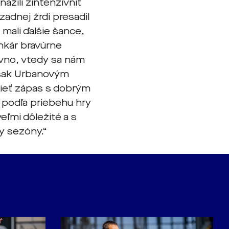
ažili zintenzívniť
zadnej žrdi presadil
mali ďalšie šance,
ankár bravúrne
rvno, vtedy sa nám
však Urbanovým
dieť zápas s dobrým
podľa priebehu hry
veľmi dôležité a s
y sezóny.“