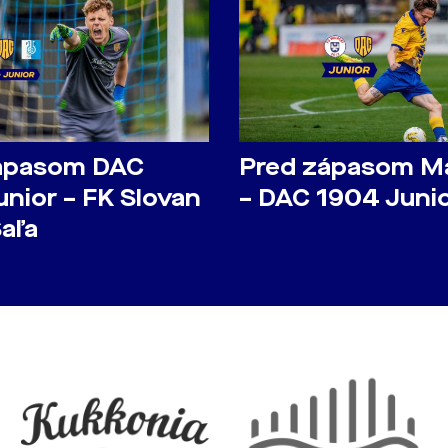
ápasom DAC
Pred zápasom M
nior – FK Slovan
– DAC 1904 Juni
Šaľa