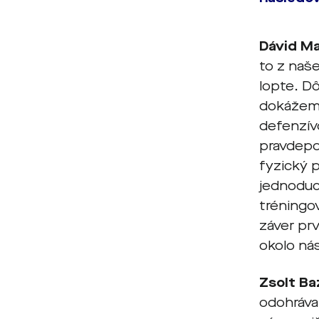
Dávid M
to z naše
lopte. Dô
dokážeme
defenzív
pravdepod
fyzický p
jednoduc
tréningo
záver prv
okolo ná
Zsolt Ba
odohrával