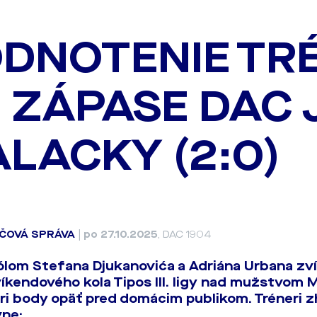
DNOTENIE TR
 ZÁPASE DAC 
LACKY (2:0)
ČOVÁ SPRÁVA
|
po 27.10.2025
, DAC 1904
lom Stefana Djukanovića a Adriána Urbana zvíť
víkendového kola Tipos III. ligy nad mužstvom M
 tri body opäť pred domácim publikom. Tréneri z
vne: