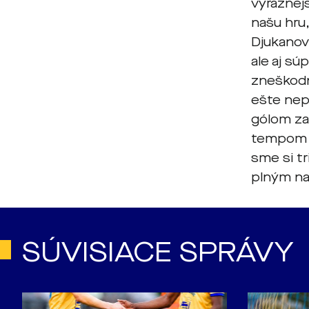
výraznejš
našu hru,
Djukanov
ale aj sú
zneškodn
ešte nep
gólom za
tempom a
sme si tr
plným na
SÚVISIACE SPRÁVY