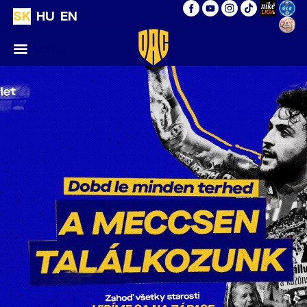
SK
HU
EN
Menu