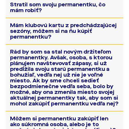
Formulár nájdete aj v pokladniach, ale
typ permanentky, ak chcete požiadať o
Stratil som svoju permanentku, čo
prosíme Vás, aby ste si ho
stiahli z našej
iný typ. Toto je možné vykonať len
mám robiť?
webovej stránky
, vytlačili a priniesli
osobne.
Za poplatok 10 € vám vydáme novú
vyplnený a podpísaný pri kúpe
Mám klubovú kartu z predchádzajúcej
permanentku.
sezóny, môžem si na ňu kúpiť
permanentky.
permanentku?
Áno, je to možné v pokladni alebo v
Rád by som sa stal novým držiteľom
predajni DAC Store.
permanentky. Avšak, osoba, s ktorou
plánujem navštevovať zápasy, si už
predĺžila svoju starú permanentku a
bohužiaľ, vedľa nej už nie je voľné
miesto. Ak by sme chceli sedieť
bezpodmienečne vedľa seba, bolo by
možné, aby ona zmenila miesto svojej
aktuálnej permanentky tak, aby som si
mohol zakúpiť permanentku vedľa nej?
Áno, je možné zmeniť umiestnenie už
Môžem si permanentku zakúpiť len
predĺženej permanentky. Tento úkon je
ako súkromná osoba, alebo je to