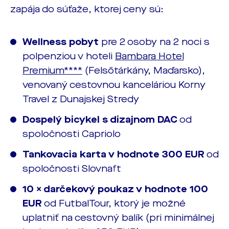
zapája do súťaže, ktorej ceny sú:
Wellness pobyt
pre 2 osoby na 2 noci s
polpenziou v hoteli
Bambara Hotel
Premium****
(Felsőtárkány, Maďarsko),
venovaný cestovnou kanceláriou Korny
Travel z Dunajskej Stredy
Dospelý bicykel s dizajnom DAC
od
spoločnosti Capriolo
Tankovacia karta v hodnote 300 EUR
od
spoločnosti Slovnaft
10 × darčekový poukaz v hodnote 100
EUR
od FutbalTour, ktorý je možné
uplatniť na cestovný balík (pri minimálnej