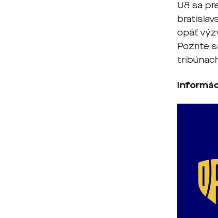
U8 sa pr
bratisla
opäť výz
Pozrite 
tribúnac
Informác