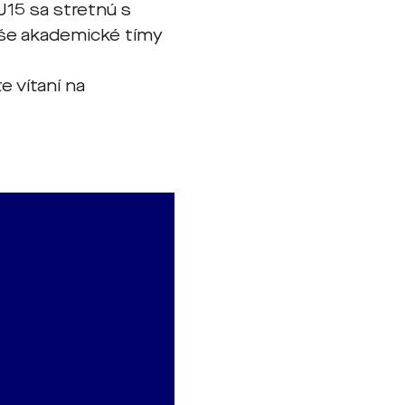
U15 sa stretnú s
aše akademické tímy
e vítaní na