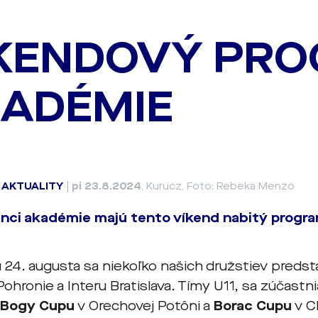
KENDOVÝ PR
ADÉMIE
|
AKTUALITY
|
pi 23.8.2024
, Kurucz, Foto: Rebeka Menzo
nci akadémie majú tento víkend nabitý progra
 24. augusta sa niekoľko našich družstiev preds
Pohronie a Interu Bratislava. Tímy U11, sa zúčast
,
Bogy Cupu
v Orechovej Potôni a
Borac Cupu
v C