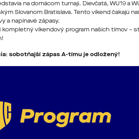
edstavia na domácom turnaji. Dievčatá, WU19 a W
vským Slovanom Bratislava. Tento víkend čakajú n
vy a napínavé zápasy.
si kompletný víkendový program našich tímov – st
h!
ia: sobotňajší zápas A-tímu je odložený!