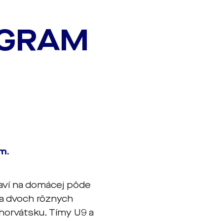
OGRAM
m.
taví na domácej pôde
nia dvoch rôznych
horvátsku. Tímy U9 a