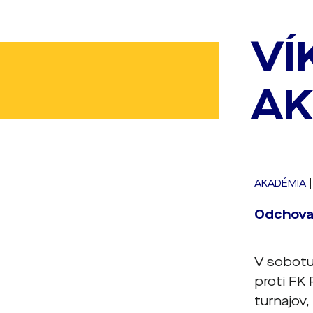
VÍ
AK
AKADÉMIA
​Odchova
V sobotu
proti FK 
turnajov