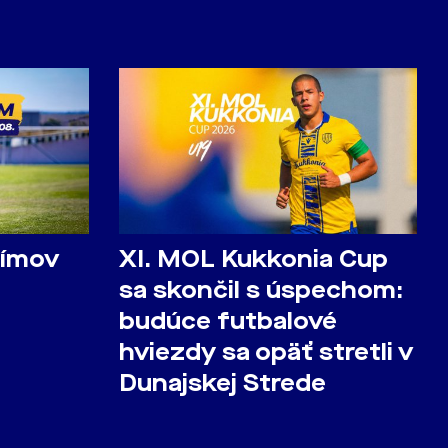
tímov
​XI. MOL Kukkonia Cup
sa skončil s úspechom:
budúce futbalové
hviezdy sa opäť stretli v
Dunajskej Strede