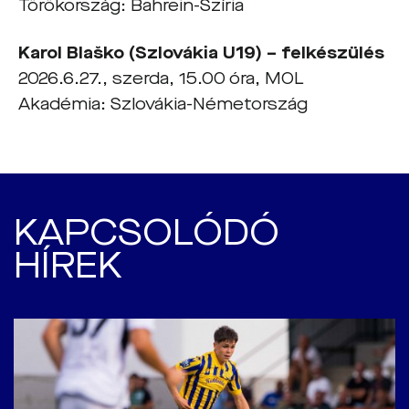
Törökország: Bahrein-Szíria
Karol Bla
š
ko (Szlovákia U19) – felkészülés
2026.6.27., szerda, 15.00 óra, MOL
Akadémia: Szlovákia-Németország
KAPCSOLÓDÓ
HÍREK