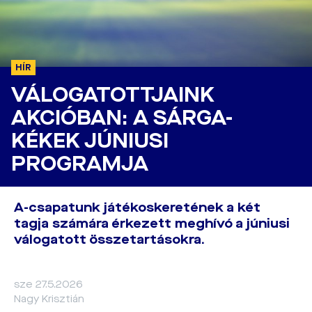
HÍR
VÁLOGATOTTJAINK
AKCIÓBAN: A SÁRGA-
KÉKEK JÚNIUSI
PROGRAMJA
A-csapatunk játékoskeretének a két
tagja számára érkezett meghívó a júniusi
válogatott összetartásokra.
sze 27.5.2026
Nagy Krisztián