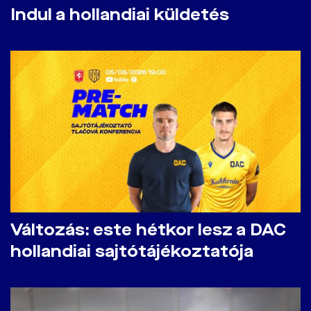
Indul a hollandiai küldetés
Változás: este hétkor lesz a DAC
hollandiai sajtótájékoztatója