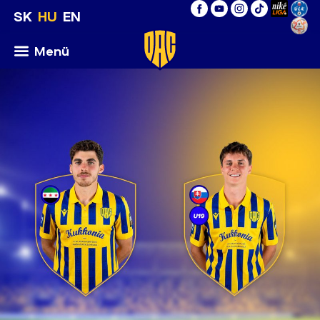
SK
HU
EN
Menü