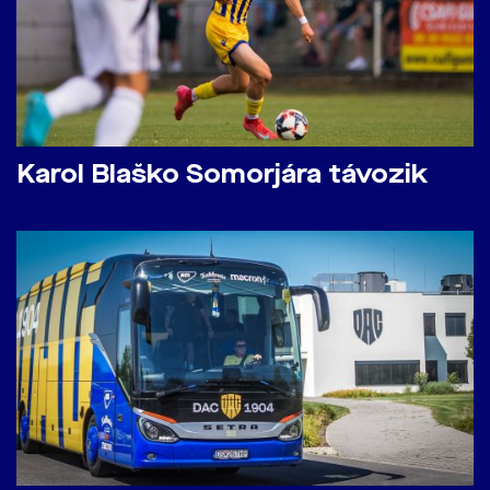
Karol Blaško Somorjára távozik