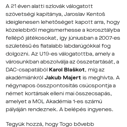
A 21 éven alatti szlovák válogatott
szövetségi kapitánya, Jaroslav Kentoš
ideiglenesen lehetőséget kapott arra, hogy
közelebbről megismerhesse a korosztályba
fellépő játékosokat, így júniusban a 2007-es
születésű és fiatalabb labdarúgókkal fog
dolgozni. Az U19-es válogatottba, amely a
városunkban abszolválja az összetartását, a
DAC-csapatából
Karol Bla
š
kot
, míg az
akadémiánkról
Jakub Majert
is meghívta. A
négynapos összpontosítás csúcspontja a
német kortársak elleni mai összecsapás,
amelyet a MOL Akadémia 1-es számú
pályáján rendeznek. A belépés ingyenes.
Tegyük hozzá, hogy Togo bővebb