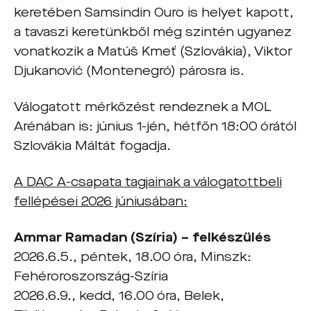
keretében Samsindin Ouro is helyet kapott,
a tavaszi keretünkből még szintén ugyanez
vonatkozik a Matúš Kmeť (Szlovákia), Viktor
Djukanović (Montenegró) párosra is.
Válogatott mérkőzést rendeznek a MOL
Arénában is: június 1-jén, hétfőn 18:00 órától
Szlovákia Máltát fogadja.
A DAC A-csapata tagjainak a válogatottbeli
fellépései 2026 júniusában:
Ammar Ramadan (Szíria) – felkészülés
2026.6.5., péntek, 18.00 óra, Minszk:
Fehéroroszország-Szíria
2026.6.9., kedd, 16.00 óra, Belek,