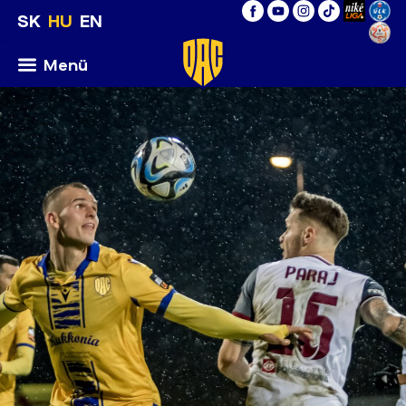
SK
HU
EN
Menü