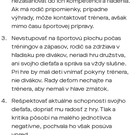
nezasahovať do ich kompetencií a riadenia.
Ak má rodič pripomienky, prípadne
výhrady, môže kontaktovať trénera, avšak
mimo času športovej prípravy.
Nevstupovať na športovú plochu počas
tréningov a zápasov, rodič sa zdržiava v
hľadisku pre divákov, neriadi hru družstva,
ani svojho dieťaťa a správa sa vždy slušne.
Pri hre by mali deti vnímať pokyny trénera,
nie divákov. Rady deťom nechajte na
trénera, aby nemali v hlave zmätok.
Rešpektovať aktuálne schopnosti svojho
dieťaťa, dopriať mu radosť z hry. Tlak a
kritika pôsobí na malého jednotlivca
negatívne, pochvala ho však posúva
vpred.