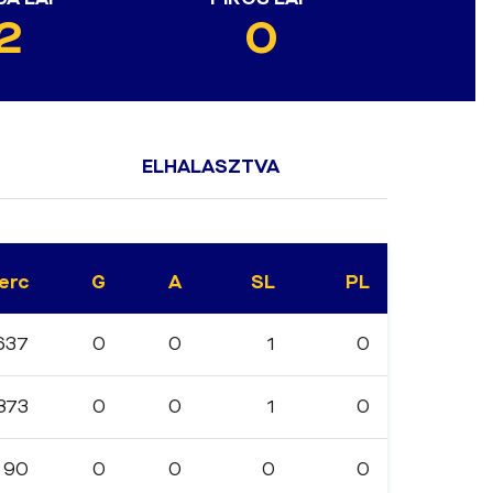
2
0
ELHALASZTVA
erc
G
A
SL
PL
637
0
0
1
0
873
0
0
1
0
90
0
0
0
0