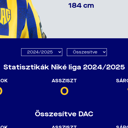
184 cm
Statisztikák Niké liga 2024/2025
LOK
ASSZISZT
SÁR
0
0
Összesítve DAC
LOK
ASSZISZT
SÁR