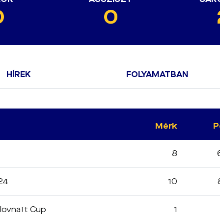
0
0
HÍREK
FOLYAMATBAN
Mérk
P
8
24
10
Slovnaft Cup
1