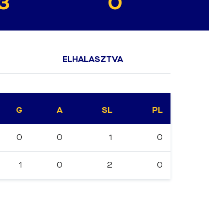
3
0
ELHALASZTVA
G
A
SL
PL
0
0
1
0
1
0
2
0