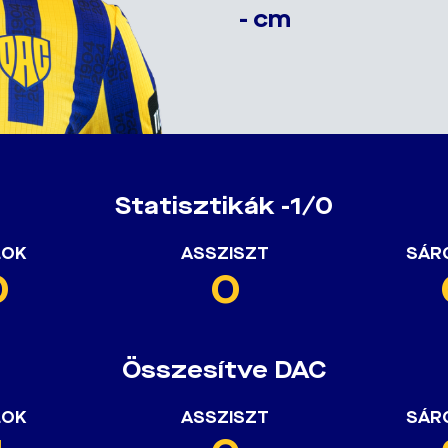
- cm
Statisztikák -1/0
LOK
ASSZISZT
SÁR
0
0
Összesítve DAC
LOK
ASSZISZT
SÁR