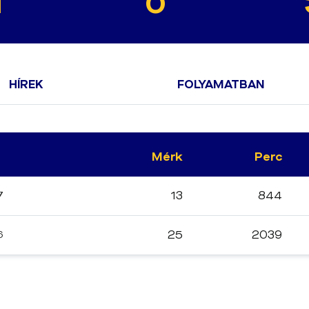
1
0
HÍREK
FOLYAMATBAN
Mérk
Perc
7
13
844
6
25
2039