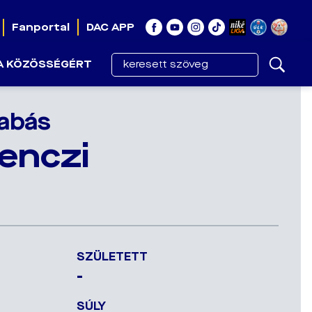
Fanportal
DAC APP
A KÖZÖSSÉGÉRT
abás
enczi
SZÜLETETT
-
SÚLY