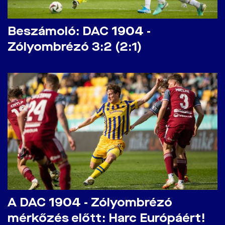
Beszámoló: DAC 1904 -
Zólyombrézó 3:2 (2:1)
A DAC 1904 - Zólyombrézó
mérkőzés előtt: Harc Európáért!