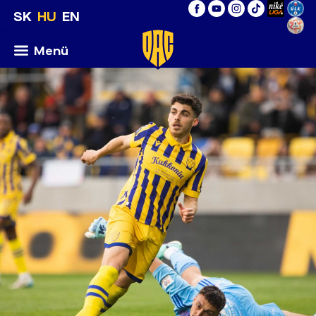
SK
HU
EN
Menü