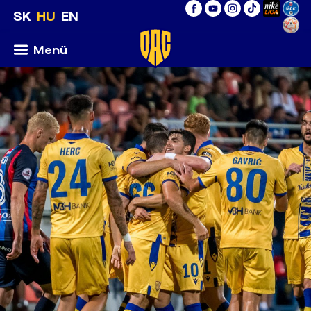
SK
HU
EN
Menü