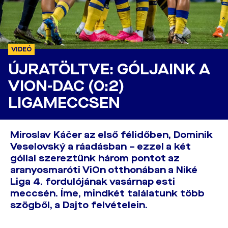
VIDEÓ
ÚJRATÖLTVE: GÓLJAINK A
VION-DAC (0:2)
LIGAMECCSEN
Miroslav Káčer az első félidőben, Dominik
Veselovský a ráadásban – ezzel a két
góllal szereztünk három pontot az
aranyosmaróti ViOn otthonában a Niké
Liga 4. fordulójának vasárnap esti
meccsén. Íme, mindkét találatunk több
szögből, a Dajto felvételein.