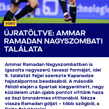
VIDEÓ
ÚJRATÖLTVE: AMMAR
RAMADAN NAGYSZOMBATI
TALÁLATA
Ammar Ramadan Nagyszombatban is
igazolta nagyszerű tavaszi formáját, idei
5. találatát fejjel szerezte Kapanadze
hajszálpontos beadásából. A második
félidő elején a Spartak kiegyenlített, nagy
küzdelem után újabb pontot vittünk haza
az őszi bronzérmes otthonából. Nézze
vissza Ramadan gólját – több szögből, a