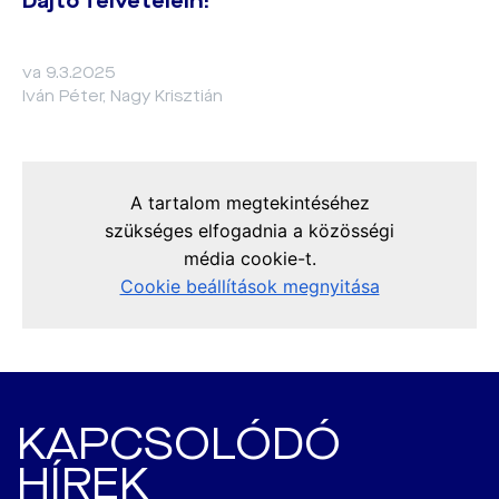
Dajto felvételein!
va 9.3.2025
Iván Péter, Nagy Krisztián
KAPCSOLÓDÓ
HÍREK