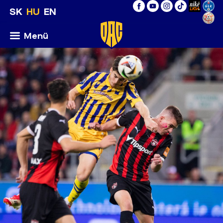
SK
HU
EN
Menü