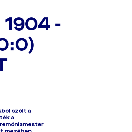
1904 -
0:0)
T
ból szólt a
ték a
ceremóniamester
ott mezében