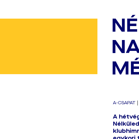
NÉ
NA
MÉ
A-CSAPAT
A hétvég
Nélküled
klubhimn
egykori