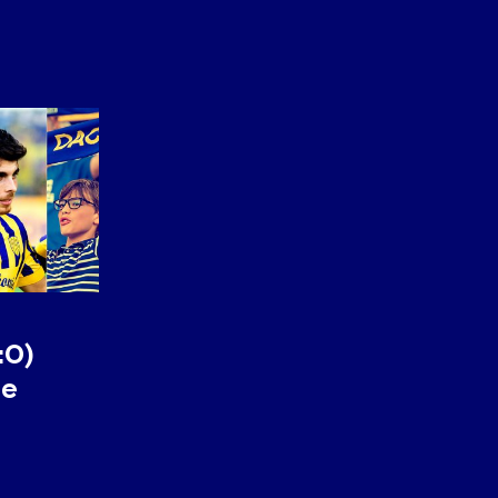
:0)
ie