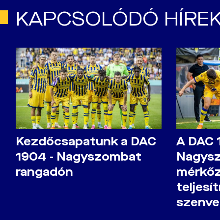
KAPCSOLÓDÓ HÍRE
Kezdőcsapatunk a DAC
A DAC 
1904 - Nagyszombat
Nagys
rangadón
mérkőz
teljesí
szenve