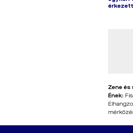
érkezett
Zene és 
Ének:
Fis
Elhangzo
mérkőzés