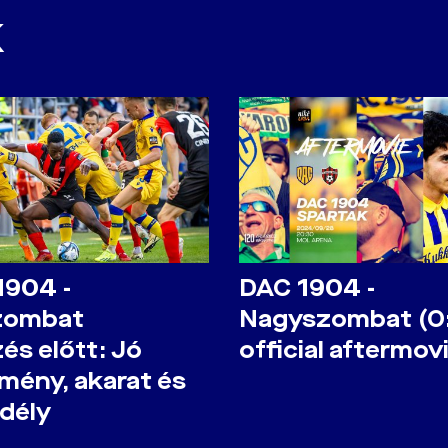
K
1904 -
DAC 1904 -
zombat
Nagyszombat (0
és előtt: Jó
official aftermov
tmény, akarat és
dély