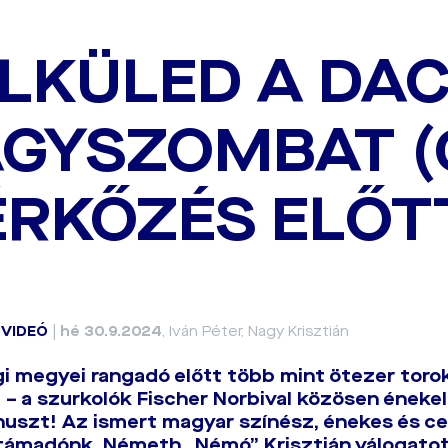
LKÜLED A DAC 
GYSZOMBAT (
RKŐZÉS ELŐT
|
VIDEÓ
|
hé 30.9.2024
, Iván Péter, Nagy Krisztián
i megyei rangadó előtt több mint ötezer torok
 – a szurkolók Fischer Norbival közösen énekel
uszt! Az ismert magyar színész, énekes és 
 támadónk, Németh „Némó” Krisztián válogat