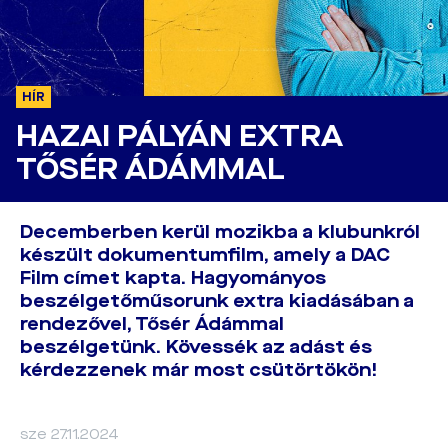
HÍR
HAZAI PÁLYÁN EXTRA
TŐSÉR ÁDÁMMAL
Decemberben kerül mozikba a klubunkról
készült dokumentumfilm, amely a DAC
Film címet kapta. Hagyományos
beszélgetőműsorunk extra kiadásában a
rendezővel, Tősér Ádámmal
beszélgetünk. Kövessék az adást és
kérdezzenek már most csütörtökön!
sze 27.11.2024