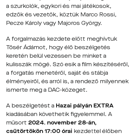
a szurkolók, egykori és mai játékosok,
edzők és vezetők, köztük Marco Rossi,
Pecze Károly vagy Majoros György.
A forgalmazás kezdete előtt meghívtuk
Tősér Ádámot, hogy élő beszélgetés
keretén belül vezessen be minket a
kulisszák mögé. Szó esik a film készítéséről,
a forgatás menetéről, saját és stábja
élményeiről, és arról is, a rendező milyennek
ismerte meg a DAC-közeget.
A beszélgetést a
Hazai pályán
EXTRA
kiadásában követhetik figyelemmel. A
műsort
2024. november 28-án,
csütörtökön 17:00 órai
kezdettel élőben