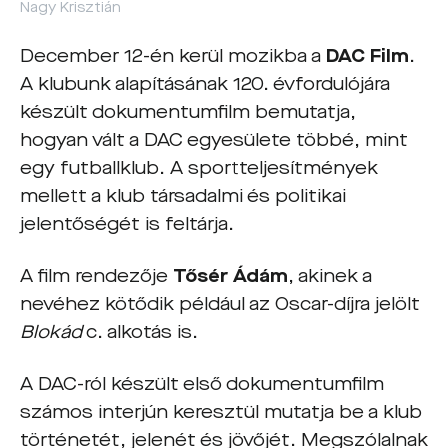
Nagy Krisztián
December 12-én kerül mozikba a
DAC Film
.
A klubunk alapításának 120. évfordulójára
készült dokumentumfilm bemutatja,
hogyan vált a DAC egyesülete többé, mint
egy futballklub. A sportteljesítmények
mellett a klub társadalmi és politikai
jelentőségét is feltárja.
A film rendezője
Tősér Ádám
, akinek a
nevéhez kötődik például az Oscar-díjra jelölt
Blokád
c. alkotás is.
A DAC-ról készült első dokumentumfilm
számos interjún keresztül mutatja be a klub
történetét, jelenét és jövőjét. Megszólalnak