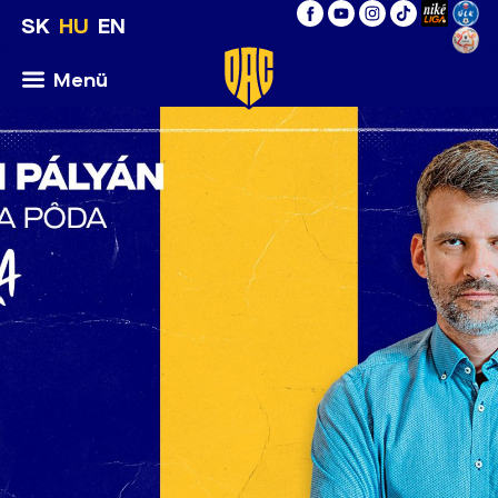
SK
HU
EN
Menü