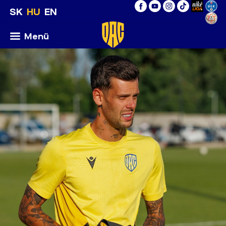
SK
HU
EN
Menü