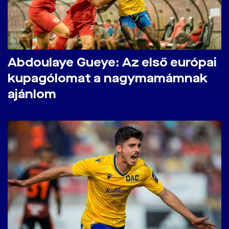
Abdoulaye Gueye: Az első európai
kupagólomat a nagymamámnak
ajánlom