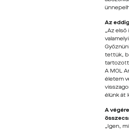
ünnepelh
Az eddig
„Az első
valamely
Győznünk
tettük, b
tartozott
A MOL Aré
életem v
visszago
élünk át
A végére
összecs
„Igen, m