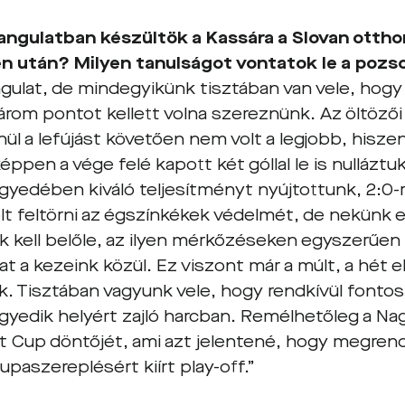
angulatban készültök a Kassára a Slovan ottho
n után? Milyen tanulságot vontatok le a pozs
gulat, de mindegyikünk tisztában van vele, hogy a
árom pontot kellett volna szereznünk. Az öltözői
nül a lefújást követően nem volt a legjobb, hisz
éppen a vége felé kapott két góllal le is nulláztuk
yedében kiváló teljesítményt nyújtottunk, 2:0-
t feltörni az égszínkékek védelmét, de nekünk ez
k kell belőle, az ilyen mérkőzéseken egyszerűe
t a kezeink közül. Ez viszont már a múlt, a hét e
k. Tisztában vagyunk vele, hogy rendkívül fonto
egyedik helyért zajló harcban. Remélhetőleg a 
ft Cup döntőjét, ami azt jelentené, hogy megren
upaszereplésért kiírt play-off.”