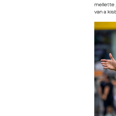
mellette
van a kis