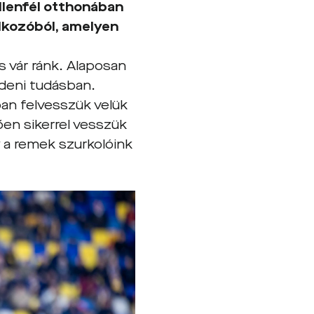
llenfél otthonában
álkozóból, amelyen
s vár ránk. Alaposan
üzdeni tudásban.
an felvesszük velük
en sikerrel vesszük
 a remek szurkolóink