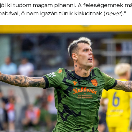
 jól ki tudom magam pihenni. A feleségemnek m
babával, ő nem igazán tűnik kialudtnak (
nevet
).”