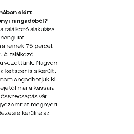
nában elért
onyi rangadóból?
 találkozó alakulása
 hangulat
en a remek 75 percet
. A találkozó
ra vezettünk. Nagyon
 kétszer is sikerült.
n nem engedhetjük ki
lejétől már a Kassára
s összecsapás vár
Nagyszombat megnyeri
dezésre kerülne az