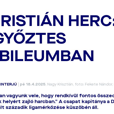
RISTIÁN HERC
GYŐZTES
BILEUMBAN
|
INTERJÚ
|
pé 18.4.2025
, Nagy Krisztián, foto: Fekete Nándor,
an vagyunk vele, hogy rendkívül fontos összec
 helyért zajló harcban.” A csapat kapitánya a 
lt századik ligamérkőzése küszöbén áll.