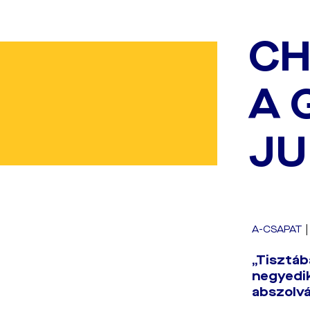
CH
A 
JU
A-CSAPAT
„Tisztáb
negyedik
abszolvá