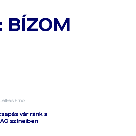
: BÍZOM
 Lelkes Ernő
sapás vár ránk a
DAC színeiben