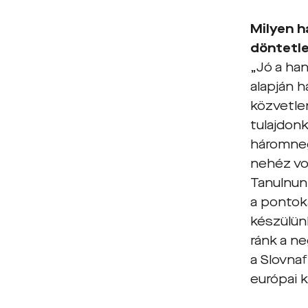
Milyen h
döntetle
„Jó a han
alapján h
közvetle
tulajdonk
háromneg
nehéz vol
Tanulnun
a pontoka
készülün
ránk a n
a Slovna
európai k