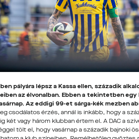
en pályára lépsz a Kassa ellen, századik alka
eiben az élvonalban. Ebben a tekintetben eg
vasárnap. Az eddigi 99-et sárga-kék mezben a
eg csodálatos érzés, annál is inkább, hogy a száz
g két vagy három klubban értem el. A DAC a szí
ggel tölt el, hogy vasárnap a századik bajnoki
lhatom a klub színeiben. Remélhetőleg győztes