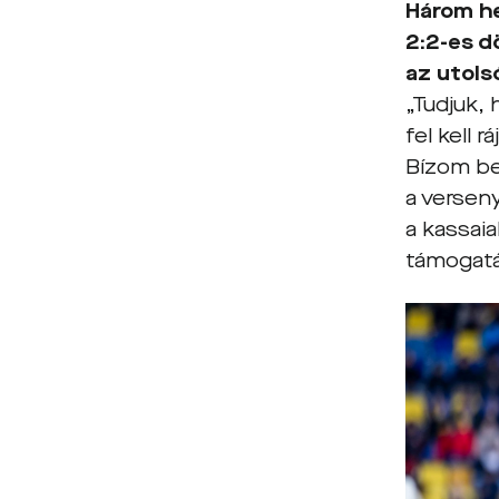
Három he
2:2-es d
az utol
„Tudjuk,
fel kell 
Bízom be
a versen
a kassai
támogatá