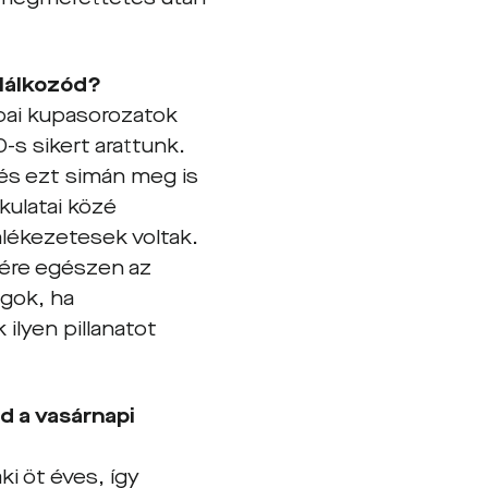
alálkozód?
ópai kupasorozatok
-s sikert arattunk.
 és ezt simán meg is
kulatai közé
mlékezetesek voltak.
stére egészen az
gok, ha
ilyen pillanatot
d a vasárnapi
i öt éves, így