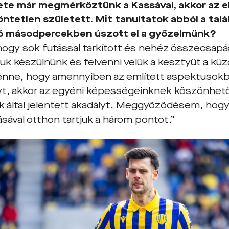
te már megmérkőztünk a Kassával, akkor az e
öntetlen született. Mit tanultatok abból a tal
só másodpercekben úszott el a győzelmünk?
 hogy sok futással tarkított és nehéz összecsapá
rájuk készülnünk és felvenni velük a kesztyűt a k
nne, hogy amennyiben az említett aspektusokb
yt, akkor az egyéni képességeinknek köszönhető
ak által jelentett akadályt. Meggyőződésem, hogy
sával otthon tartjuk a három pontot.”