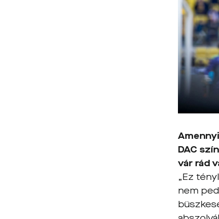
Amennyib
DAC szín
vár rád 
„Ez tényl
nem pedi
büszkesé
abszolvá