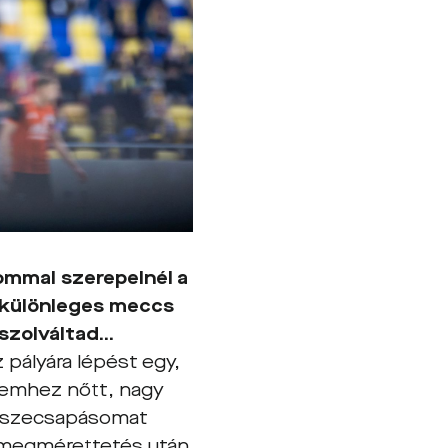
lommal szerepelnél a
y különleges meccs
bszolváltad…
 pályára lépést egy,
vemhez nőtt, nagy
 összecsapásomat
 megmérettetés után