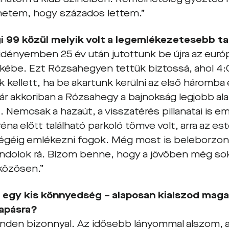
etem, hogy százados lettem.”
i 99 közül melyik volt a legemlékezetesebb t
 idényemben 25 év után jutottunk be újra az eur
ikébe. Ezt Rózsahegyen tettük biztossá, ahol 4:0
 kellett, ha be akartunk kerülni az első háromba
ár akkoriban a Rózsahegy a bajnokság legjobb ala
. Nemcsak a hazaút, a visszatérés pillanatai is e
na előtt található parkoló tömve volt, arra az e
égéig emlékezni fogok. Még most is beleborzon
ndolok rá. Bízom benne, hogy a jövőben még sok 
 közösen.”
 egy kis könnyedség – alaposan kialszod maga
apásra?
inden bizonnyal. Az idősebb lányommal alszom, ak