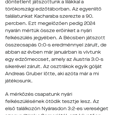
döntetlent játszottunk a lilákkal a
törökországi edzőtáborban. Az egyenlítő
találatunkat Kacharaba szerezte a 90.
percben. Ezt megelőzően pedig 2024
nyarán mértük össze erőinket a nyári
felkészülés jegyében. A Bécsben játszott
összecsapás 0:0-s eredménnyel zárult, de
abban az évben már januárban is vívtunk
egy edzőmeccset, amely az Austria 3:0-s
sikerével zárult. Az osztrákok egyik gólját
Andreas Gruber lőtte, aki azóta már a mi
játékosunk.
A mérkőzés csapatunk nyári
felkészülésének ötödik tesztje lesz. Az
első találkozón Nyárasdon 3:2-es vereséget