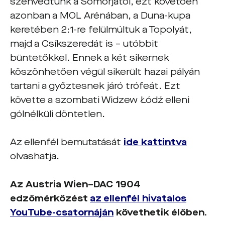
szenvedtünk a Somorjától, ezt követően
azonban a MOL Arénában, a Duna-kupa
keretében 2:1-re felülmúltuk a Topolyát,
majd a Csíkszeredát is – utóbbit
büntetőkkel. Ennek a két sikernek
köszönhetően végül sikerült hazai pályán
tartani a győztesnek járó trófeát. Ezt
követte a szombati Widzew Łódź elleni
gólnélküli döntetlen.
Az ellenfél bemutatását
ide kattintva
olvashatja.
Az Austria Wien–DAC 1904
edzőmérkőzést
az ellenfél hivatalos
YouTube-csatornáján
követhetik élőben.