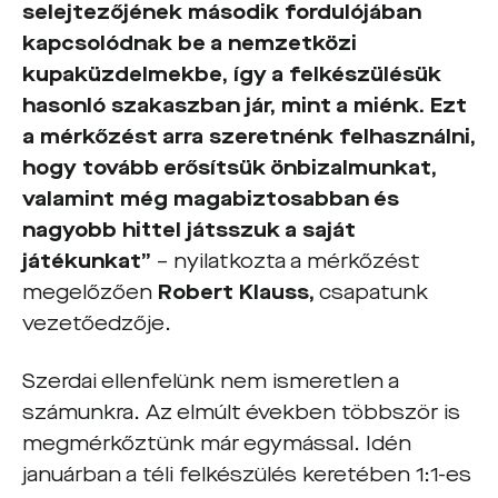
selejtezőjének második fordulójában
kapcsolódnak be a nemzetközi
kupaküzdelmekbe, így a felkészülésük
hasonló szakaszban jár, mint a miénk. Ezt
a mérkőzést arra szeretnénk felhasználni,
hogy tovább erősítsük önbizalmunkat,
valamint még magabiztosabban és
nagyobb hittel játsszuk a saját
játékunkat”
– nyilatkozta a mérkőzést
megelőzően
Robert Klauss,
csapatunk
vezetőedzője.
Szerdai ellenfelünk nem ismeretlen a
számunkra. Az elmúlt években többször is
megmérkőztünk már egymással. Idén
januárban a téli felkészülés keretében 1:1-es