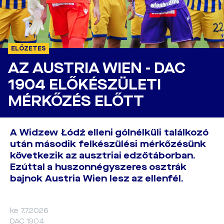
ELŐZETES
AZ AUSTRIA WIEN - DAC
1904 ELŐKÉSZÜLETI
MÉRKŐZÉS ELŐTT
A Widzew Łódź elleni gólnélküli találkozó
után második felkészülési mérkőzésünk
következik az ausztriai edzőtáborban.
Ezúttal a huszonnégyszeres osztrák
bajnok Austria Wien lesz az ellenfél.
ke 7.7.2026
DAC 1904