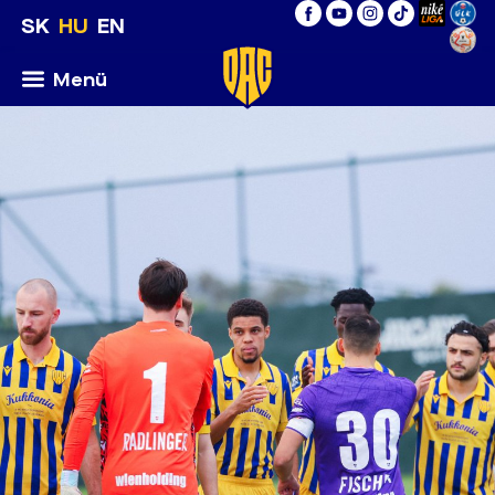
SK
HU
EN
Menü