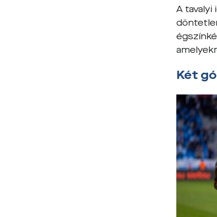
A tavaly
döntetle
égszínké
amelyekr
Két gó