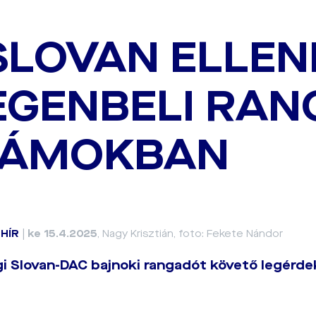
SLOVAN ELLEN
EGENBELI RA
ZÁMOKBAN
|
HÍR
|
ke 15.4.2025
, Nagy Krisztián, foto: Fekete Nándor
i Slovan-DAC bajnoki rangadót követő legérd