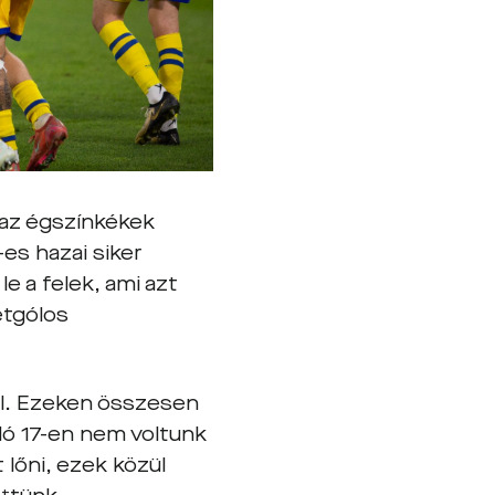
n az égszínkékek
es hazai siker
e a felek, ami azt
étgólos
al. Ezeken összesen
dó 17-en nem voltunk
 lőni, ezek közül