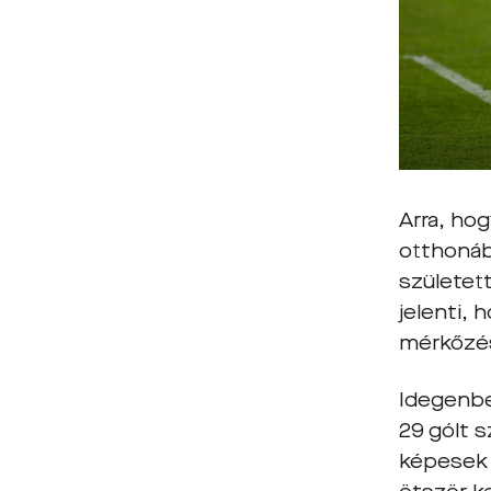
Arra, hog
otthonáb
született
jelenti, 
mérkőzé
Idegenbe
29 gólt 
képesek 