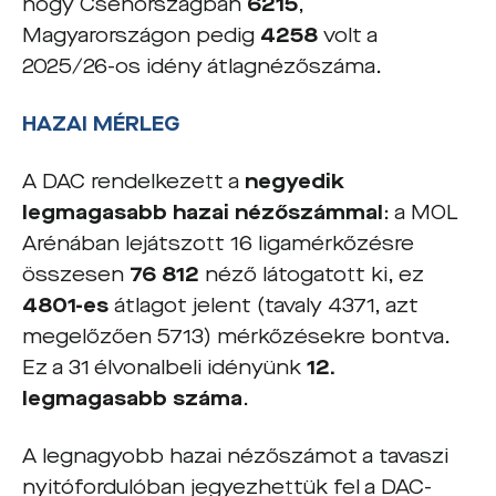
hogy Csehországban
6215
,
Magyarországon pedig
4258
volt a
2025/26-os idény átlagnézőszáma.
HAZAI MÉRLEG
A DAC rendelkezett a
negyedik
legmagasabb hazai nézőszámmal
: a MOL
Arénában lejátszott 16 ligamérkőzésre
összesen
76 812
néző látogatott ki, ez
4801-es
átlagot jelent (tavaly 4371, azt
megelőzően 5713) mérkőzésekre bontva.
Ez a 31 élvonalbeli idényünk
12.
legmagasabb száma
.
A legnagyobb hazai nézőszámot a tavaszi
nyitófordulóban jegyezhettük fel a DAC-