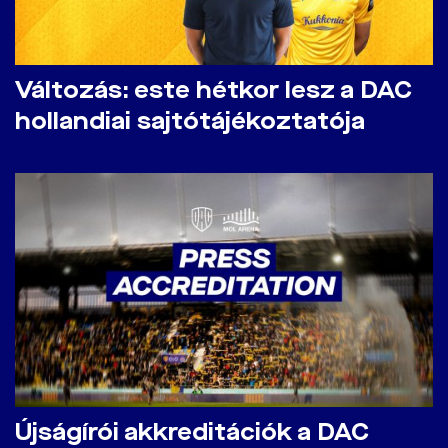
Változás: este hétkor lesz a DAC
hollandiai sajtótájékoztatója
Újságírói akkreditációk a DAC