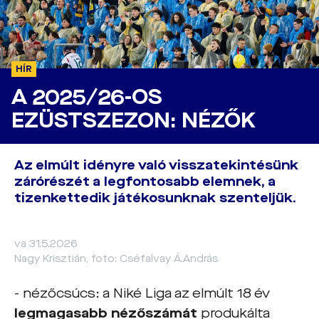
HÍR
A 2025/26-OS
EZÜSTSZEZON: NÉZŐK
Az elmúlt idényre való visszatekintésünk
zárórészét a legfontosabb elemnek, a
tizenkettedik játékosunknak szenteljük.
va 31.5.2026
Nagy Krisztián, foto: Cséfalvay Á.András
- nézőcsúcs: a Niké Liga az elmúlt 18 év
legmagasabb nézőszámát
produkálta