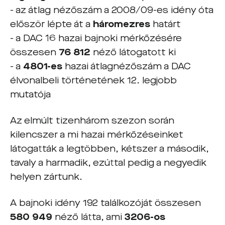
- az átlag nézőszám a 2008/09-es idény óta
először lépte át a
háromezres
határt
- a DAC 16 hazai bajnoki mérkőzésére
összesen
76 812
néző látogatott ki
- a
4801-es
hazai átlagnézőszám a DAC
élvonalbeli történetének 12. legjobb
mutatója
Az elmúlt tizenhárom szezon során
kilencszer a mi hazai mérkőzéseinket
látogatták a legtöbben, kétszer a második,
tavaly a harmadik, ezúttal pedig a negyedik
helyen zártunk.
A bajnoki idény 192 találkozóját összesen
580 949
néző
látta, ami
3206-os