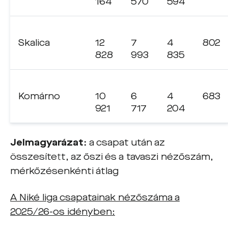
164
570
594
Skalica
12
7
4
802
828
993
835
Komárno
10
6
4
683
921
717
204
Jelmagyarázat:
a csapat után az
összesített, az őszi és a tavaszi nézőszám,
mérkőzésenkénti átlag
A Niké liga csapatainak nézőszáma a
2025/26-os idényben: