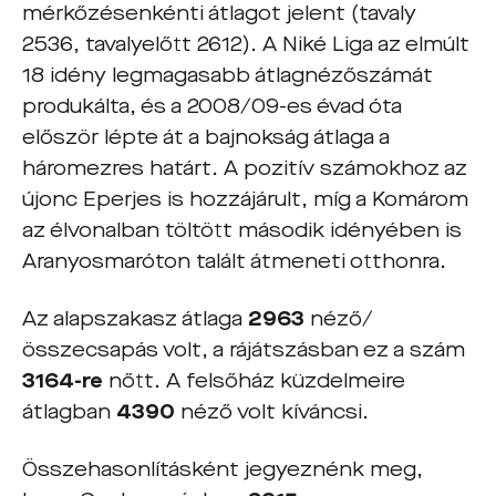
mérkőzésenkénti átlagot jelent (tavaly
2536, tavalyelőtt 2612). A Niké Liga az elmúlt
18 idény legmagasabb átlagnézőszámát
produkálta, és a 2008/09-es évad óta
először lépte át a bajnokság átlaga a
háromezres határt. A pozitív számokhoz az
újonc Eperjes is hozzájárult, míg a Komárom
az élvonalban töltött második idényében is
Aranyosmaróton talált átmeneti otthonra.
Az alapszakasz átlaga
2963
néző/
összecsapás volt, a rájátszásban ez a szám
3164-re
nőtt. A felsőház küzdelmeire
átlagban
4390
néző volt kíváncsi.
Összehasonlításként jegyeznénk meg,