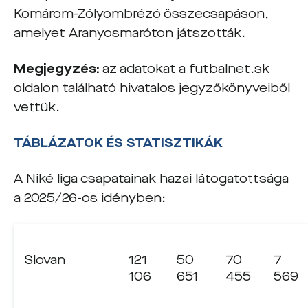
Komárom-Zólyombrézó összecsapáson,
amelyet Aranyosmaróton játszották.
Megjegyzés:
az adatokat a futbalnet.sk
oldalon található hivatalos jegyzőkönyveiből
vettük.
TÁBLÁZATOK ÉS STATISZTIKÁK
A Niké liga csapatainak hazai látogatottsága
a 2025/26-os idényben:
Slovan
121
50
70
7
106
651
455
569