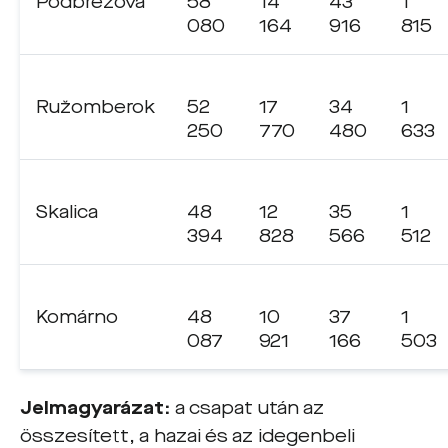
Podbrezová
58
14
43
1
080
164
916
815
Ružomberok
52
17
34
1
250
770
480
633
Skalica
48
12
35
1
394
828
566
512
Komárno
48
10
37
1
087
921
166
503
Jelmagyarázat:
a csapat után az
összesített, a hazai és az idegenbeli