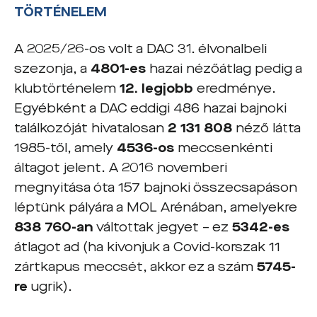
TÖRTÉNELEM
A 2025/26-os volt a DAC 31. élvonalbeli
szezonja, a
4801-es
hazai nézőátlag pedig a
klubtörténelem
12. legjobb
eredménye.
Egyébként a DAC eddigi 486 hazai bajnoki
találkozóját hivatalosan
2 131 808
néző látta
1985-től, amely
4536-os
meccsenkénti
áltagot jelent. A 2016 novemberi
megnyitása óta 157 bajnoki összecsapáson
léptünk pályára a MOL Arénában, amelyekre
838 760-an
váltottak jegyet – ez
5342-es
átlagot ad (ha kivonjuk a Covid-korszak 11
zártkapus meccsét, akkor ez a szám
5745-
re
ugrik).