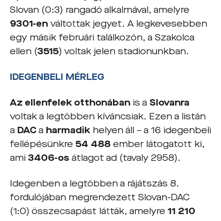
Slovan (0:3) rangadó alkalmával, amelyre
9301-en
váltottak jegyet. A legkevesebben
egy másik februári találkozón, a Szakolca
ellen (
3515
) voltak jelen stadionunkban.
IDEGENBELI MÉRLEG
Az ellenfelek otthonában
is a
Slovanra
voltak a legtöbben kíváncsiak. Ezen a listán
a
DAC
a
harmadik
helyen áll – a 16 idegenbeli
fellépésünkre
54 488
ember látogatott ki,
ami
3406-os
átlagot ad (tavaly 2958).
Idegenben a legtöbben a rájátszás 8.
fordulójában megrendezett Slovan-DAC
(1:0) összecsapást látták, amelyre
11 210