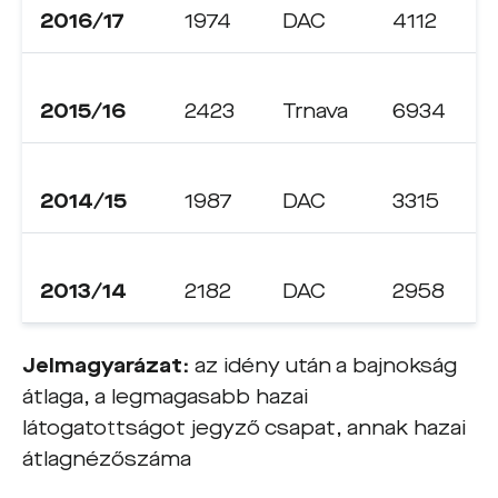
2016/17
1974
DAC
4112
2015/16
2423
Trnava
6934
2014/15
1987
DAC
3315
2013/14
2182
DAC
2958
Jelmagyarázat:
az idény után a bajnokság
átlaga, a legmagasabb hazai
látogatottságot jegyző csapat, annak hazai
átlagnézőszáma