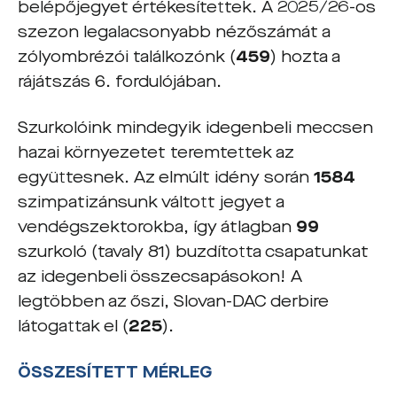
belépőjegyet értékesítettek. A 2025/26-os
szezon legalacsonyabb nézőszámát a
zólyombrézói találkozónk (
459
) hozta a
rájátszás 6. fordulójában.
Szurkolóink mindegyik idegenbeli meccsen
hazai környezetet teremtettek az
együttesnek. Az elmúlt idény során
1584
szimpatizánsunk váltott jegyet a
vendégszektorokba, így átlagban
99
szurkoló (tavaly 81) buzdította csapatunkat
az idegenbeli összecsapásokon! A
legtöbben az őszi, Slovan-DAC derbire
látogattak el (
225
).
ÖSSZESÍTETT MÉRLEG