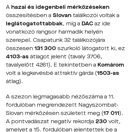
A
hazai és idegenbeli mérkőzéseken
összesítésben a
Slovan
találkozói voltak a
leglátogatottabbak
, míg a
DAC
az ide
vonatkozó rangsor harmadik helyén
szerepel. Csapatunk 32 találkozójára
összesen
131 300
szurkoló látogatott ki, ez
4103-as
átlagot jelent (tavaly 3706,
tavalyelőtt 4261). E tekintetben a
Komárom
volt a legkevésbé attraktív gárda (
1503-as
átlag).
A szezon legmagasabb nézőszáma a 11.
fordulóban megrendezett Nagyszombat-
Slovan mérkőzésen született meg (
17 011
).
A pontvadászat negatív rekordja
230
volt,
amelyet a 15. fordulóban jelentettek be a