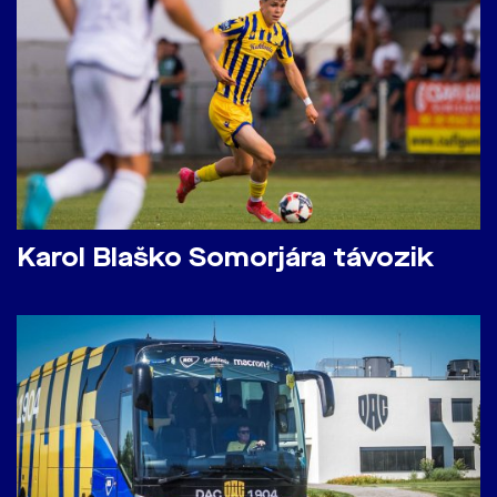
Karol Blaško Somorjára távozik