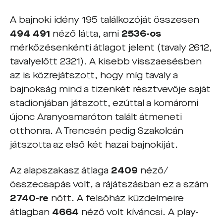
A bajnoki idény 195 találkozóját összesen
494 491
néző
látta, ami
2536-os
mérkőzésenkénti átlagot jelent (tavaly 2612,
tavalyelőtt 2321). A kisebb visszaesésben
az is közrejátszott, hogy míg tavaly a
bajnokság mind a tizenkét résztvevője saját
stadionjában játszott, ezúttal a komáromi
újonc Aranyosmaróton talált átmeneti
otthonra. A Trencsén pedig Szakolcán
játszotta az első két hazai bajnokiját.
Az alapszakasz átlaga
2409
néző/
összecsapás volt, a rájátszásban ez a szám
2740-re
nőtt. A felsőház küzdelmeire
átlagban
4664
néző volt kíváncsi. A play-