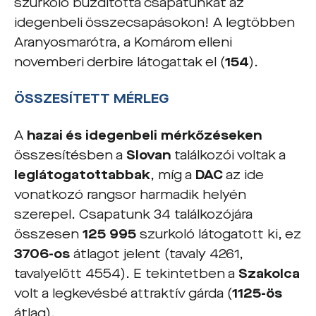
szurkoló buzdította csapatunkat az
idegenbeli összecsapásokon! A legtöbben
Aranyosmarótra, a Komárom elleni
novemberi derbire látogattak el (
154
).
ÖSSZESÍTETT MÉRLEG
A
hazai és idegenbeli mérkőzéseken
összesítésben a
Slovan
találkozói voltak a
leglátogatottabbak
, míg a
DAC
az ide
vonatkozó rangsor harmadik helyén
szerepel. Csapatunk 34 találkozójára
összesen
125 995
szurkoló látogatott ki, ez
3706-os
átlagot jelent (tavaly 4261,
tavalyelőtt 4554). E tekintetben a
Szakolca
volt a legkevésbé attraktív gárda (
1125-ös
átlag).