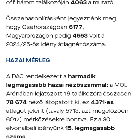
off három találkozóján
4063
a mutató.
Összehasonlításként jegyeznénk meg,
hogy Csehországban
6177
,
Magyarországon pedig
4553
volt a
2024/25-ös idény átlagnézőszáma.
HAZAI MÉRLEG
A DAC rendelkezett a
harmadik
legmagasabb hazai nézőszámmal
: a MOL
Arénában lejátszott 18 találkozóra összesen
78 674
néző látogatott ki, ez
4371-es
átlagot jelent (tavaly 5713, azt megelőzően
6017) mérkőzésekre bontva. Ez a 30
élvonalbeli idényünk
15. legmagasabb
száma
.