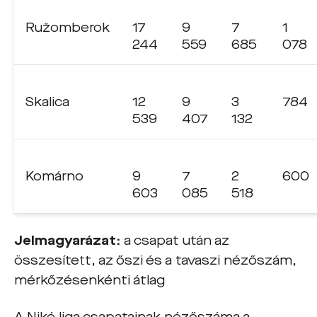
Ružomberok
17
9
7
1
244
559
685
078
Skalica
12
9
3
784
539
407
132
Komárno
9
7
2
600
603
085
518
Jelmagyarázat:
a csapat után az
összesített, az őszi és a tavaszi nézőszám,
mérkőzésenkénti átlag