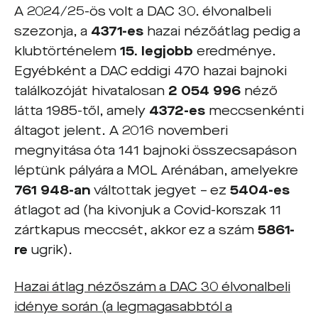
A 2024/25-ös volt a DAC 30. élvonalbeli
szezonja, a
4371-es
hazai nézőátlag pedig a
klubtörténelem
15. legjobb
eredménye.
Egyébként a DAC eddigi 470 hazai bajnoki
találkozóját hivatalosan
2 054 996
néző
látta 1985-től, amely
4372-es
meccsenkénti
áltagot jelent. A 2016 novemberi
megnyitása óta 141 bajnoki összecsapáson
léptünk pályára a MOL Arénában, amelyekre
761 948-an
váltottak jegyet – ez
5404-es
átlagot ad (ha kivonjuk a Covid-korszak 11
zártkapus meccsét, akkor ez a szám
5861-
re
ugrik).
Hazai átlag nézőszám a DAC 30 élvonalbeli
idénye során (a legmagasabbtól a