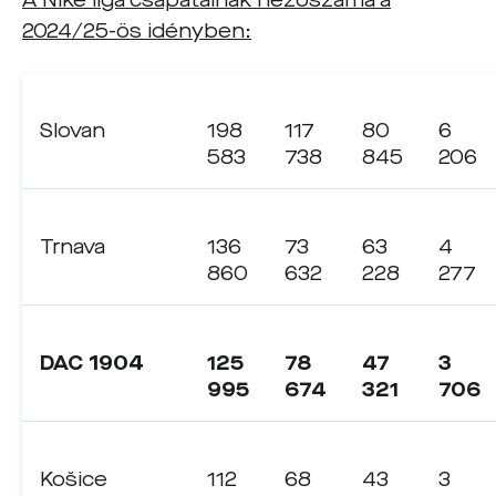
A Niké liga csapatainak nézőszáma a
2024/25-ös idényben:
Slovan
198
117
80
6
583
738
845
206
Trnava
136
73
63
4
860
632
228
277
DAC 1904
125
78
47
3
995
674
321
706
Košice
112
68
43
3