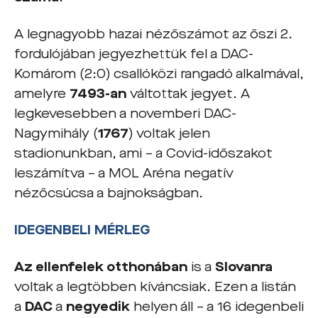
A legnagyobb hazai nézőszámot az őszi 2.
fordulójában jegyezhettük fel a DAC-
Komárom (2:0) csallóközi rangadó alkalmával,
amelyre
7493-an
váltottak jegyet. A
legkevesebben a novemberi DAC-
Nagymihály (
1767
) voltak jelen
stadionunkban, ami – a Covid-időszakot
leszámítva – a MOL Aréna negatív
nézőcsúcsa a bajnokságban.
IDEGENBELI MÉRLEG
Az ellenfelek otthonában
is a
Slovanra
voltak a legtöbben kíváncsiak. Ezen a listán
a
DAC
a
negyedik
helyen áll – a 16 idegenbeli