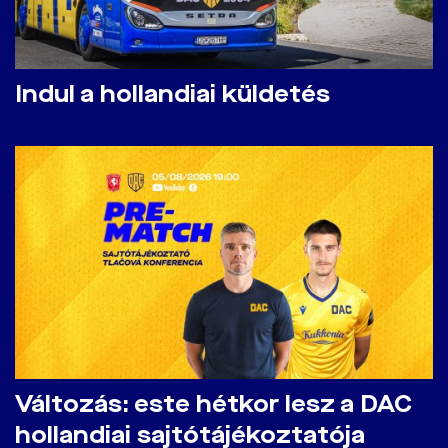
Indul a hollandiai küldetés
Változás: este hétkor lesz a DAC
hollandiai sajtótájékoztatója