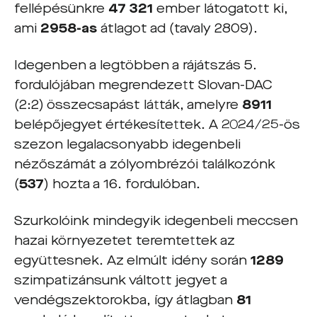
fellépésünkre
47 321
ember látogatott ki,
ami
2958-as
átlagot ad (tavaly 2809).
Idegenben a legtöbben a rájátszás 5.
fordulójában megrendezett Slovan-DAC
(2:2) összecsapást látták, amelyre
8911
belépőjegyet értékesítettek. A 2024/25-ös
szezon legalacsonyabb idegenbeli
nézőszámát a zólyombrézói találkozónk
(
537
) hozta a 16. fordulóban.
Szurkolóink mindegyik idegenbeli meccsen
hazai környezetet teremtettek az
együttesnek. Az elmúlt idény során
1289
szimpatizánsunk váltott jegyet a
vendégszektorokba, így átlagban
81