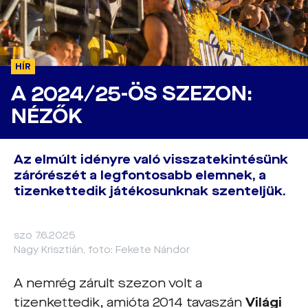
HÍR
A 2024/25-ÖS SZEZON:
NÉZŐK
Az elmúlt idényre való visszatekintésünk
zárórészét a legfontosabb elemnek, a
tizenkettedik játékosunknak szenteljük.
szo 7.6.2025
Nagy Krisztián, foto: Fekete Nándor
A nemrég zárult szezon volt a
tizenkettedik, amióta 2014 tavaszán
Világi