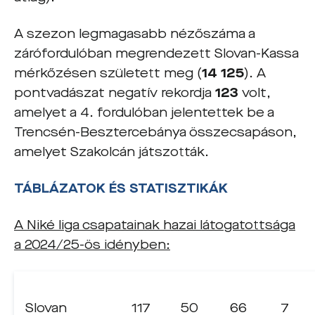
A szezon legmagasabb nézőszáma a
zárófordulóban megrendezett Slovan-Kassa
mérkőzésen született meg (
14 125
). A
pontvadászat negatív rekordja
123
volt,
amelyet a 4. fordulóban jelentettek be a
Trencsén-Besztercebánya összecsapáson,
amelyet Szakolcán játszották.
TÁBLÁZATOK ÉS STATISZTIKÁK
A Niké liga csapatainak hazai látogatottsága
a 2024/25-ös idényben:
Slovan
117
50
66
7