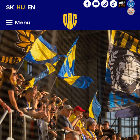
SK
HU
EN
Menü