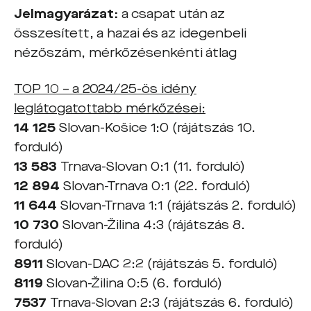
Jelmagyarázat:
a csapat után az
összesített, a hazai és az idegenbeli
nézőszám, mérkőzésenkénti átlag
TOP 10 – a 2024/25-ös idény
leglátogatottabb mérkőzései:
14 125
Slovan-Košice 1:0 (rájátszás 10.
forduló)
13 583
Trnava-Slovan 0:1 (11. forduló)
12 894
Slovan-Trnava 0:1 (22. forduló)
11 644
Slovan-Trnava 1:1 (rájátszás 2. forduló)
10 730
Slovan-Žilina 4:3 (rájátszás 8.
forduló)
8911
Slovan-DAC 2:2 (rájátszás 5. forduló)
8119
Slovan-Žilina 0:5 (6. forduló)
7537
Trnava-Slovan 2:3 (rájátszás 6. forduló)