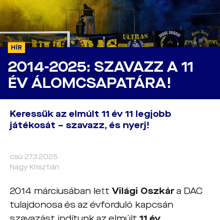
HÍR
2014-2025: SZAVAZZ A 11
ÉV ÁLOMCSAPATÁRA!
Keressük az elmúlt 11 év 11 legjobb
játékosát – szavazz, és nyerj!
csü 27.3.2025
Nagy Krisztián
2014 márciusában lett
Világi Oszkár
a DAC
tulajdonosa és az évforduló kapcsán
szavazást indítunk az elmúlt
11 év