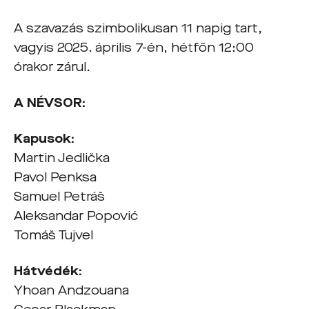
A szavazás szimbolikusan 11 napig tart,
vagyis 2025. április 7-én, hétfőn 12:00
órakor zárul.
A NÉVSOR:
Kapusok:
Martin Jedlička
Pavol Penksa
Samuel Petráš
Aleksandar Popović
Tomáš Tujvel
Hátvédék:
Yhoan Andzouana