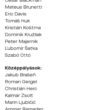
Cesar Blackman
Mateus Brunetti
Eric Davis
Tomáš Huk
Kristián Koštrna
Dominik Kružliak
Peter Majerník
Ľubomír Šatka
Szabó Ottó
Középpályások:
Jakub Brašeň
Roman Gergel
Christián Herc
Kalmár Zsolt
Marin Ljubičić
Ammar Ramadan