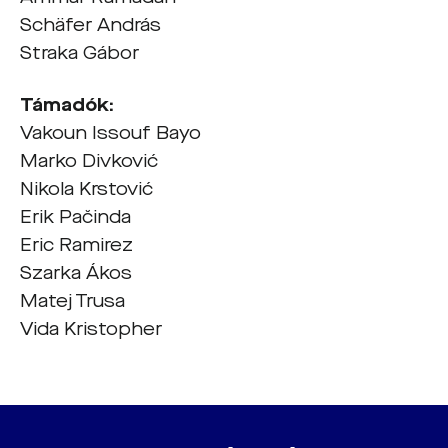
Schäfer András
Straka Gábor
Támadók:
Vakoun Issouf Bayo
Marko Divković
Nikola Krstović
Erik Pačinda
Eric Ramirez
Szarka Ákos
Matej Trusa
Vida Kristopher