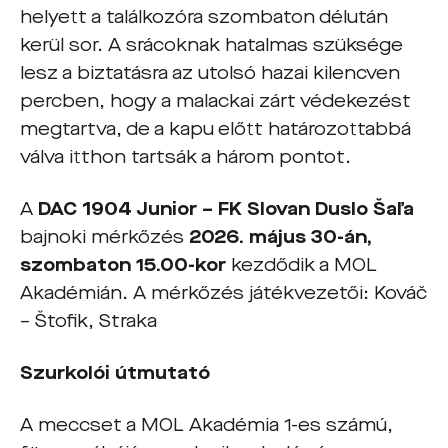
helyett a találkozóra szombaton délután
kerül sor. A srácoknak hatalmas szüksége
lesz a biztatásra az utolsó hazai kilencven
percben, hogy a malackai zárt védekezést
megtartva, de a kapu előtt határozottabbá
válva itthon tartsák a három pontot.
A
DAC 1904 Junior – FK Slovan Duslo Šaľa
bajnoki mérkőzés
2026. május 30-án,
szombaton 15.00-kor
kezdődik a MOL
Akadémián. A mérkőzés játékvezetői: Kováč
– Štofik, Straka
Szurkolói útmutató
A meccset a MOL Akadémia 1-es számú,