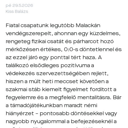
pé 29.5.2026
Kiss Balázs
Fiatal csapatunk legutóbb Malackán
vendégszerepelt, ahonnan egy küzdelmes,
rengeteg fizikai csatát és párharcot hozó
mérkőzésen értékes, 0:0-s döntetlennel és
az ezzel járó egy ponttal tért haza. A
találkozó elsődleges pozitívuma a
védekezés szervezettségében rejlett,
hiszen a múlt heti meccset követően a
szakmai stáb kiemelt figyelmet fordított a
fegyelemre és a megfelelő mentalitásra. Bár
a támadójátékunkban maradt némi
hiányérzet – pontosabb döntésekkel vagy
nagyobb nyugalommal a befejezéseknél a