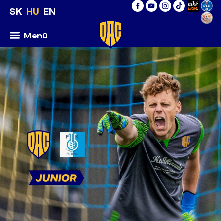
SK
HU
EN
Menü