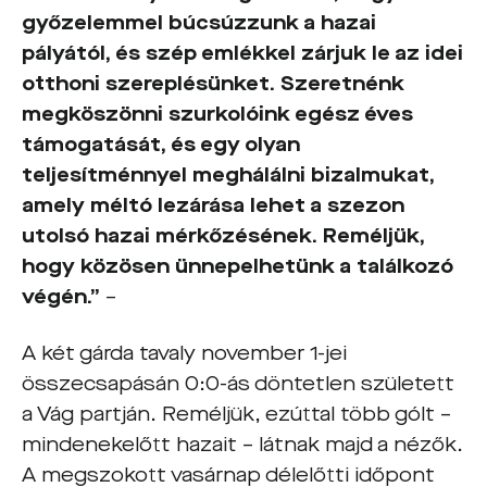
győzelemmel búcsúzzunk a hazai
pályától, és szép emlékkel zárjuk le az idei
otthoni szereplésünket. Szeretnénk
megköszönni szurkolóink egész éves
támogatását, és egy olyan
teljesítménnyel meghálálni bizalmukat,
amely méltó lezárása lehet a szezon
utolsó hazai mérkőzésének. Reméljük,
hogy közösen ünnepelhetünk a találkozó
végén.”
–
A két gárda tavaly november 1-jei
összecsapásán 0:0-ás döntetlen született
a Vág partján. Reméljük, ezúttal több gólt –
mindenekelőtt hazait – látnak majd a nézők.
A megszokott vasárnap délelőtti időpont