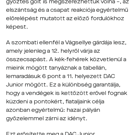
győztes gólt is megszerezhettük volna –, az
elszántság és a csapat reakciója egyértelmű
előrelépést mutatott az előző fordulókhoz
képest.
A szombati ellenfél a Vágsellye gárdája lesz,
amely jelenleg a 12. helyről várja az
összecsapást. A kék-fehérek közvetlenül a
mieink mögött tanyáznak a tabellán,
lemaradásuk 6 pont a 11. helyezett DAC
Junior mögött. Ez a különbség garantálja,
hogy a vendégek is kettőzött erővel fognak
küzdeni a pontokért, fiataljaink célja
azonban egyértelmű: hazai pályán
győzelemmel zárni az idényt.
Ezt erősítette meg a DAC Junior