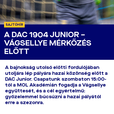
SAJTÓHÍR
A DAC 1904 JUNIOR –
VÁGSELLYE MÉRKŐZÉS
ELŐTT
A bajnokság utolsó előtti fordulójában
utoljára lép pályára hazai közönség előtt a
DAC Junior. Csapatunk szombaton 15:00-
tól a MOL Akadémián fogadja a Vágsellye
együttesét, és a cél egyértelmű:
győzelemmel búcsúzni a hazai pályától
erre a szezonra.