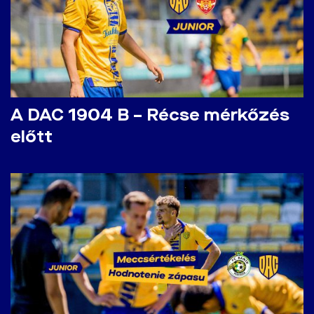
A DAC 1904 B – Récse mérkőzés
előtt