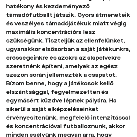
hatékony és kezdeményező
támadófutballt játszik. Gyors átmeneteik
és veszélyes támadójátékuk miatt végig
maximális koncentrációra lesz
szükségünk. Tiszteljük az ellenfelünket,
ugyanakkor elsősorban a saját játékunkra,
erősségeinkre és azokra az alapelvekre
szeretnénk építeni, amelyek az egész
szezon során jellemezték a csapatot.
Bízom benne, hogy a játékosok kellő
elszántsággal, fegyelmezetten és
egymásért küzdve lépnek pályára. Ha
sikerül a saját elképzeléseinket
érvényesítenünk, megfelelő intenzitással
és koncentrációval futballoznunk, akkor
minden esélyünk megvan arra, hogy