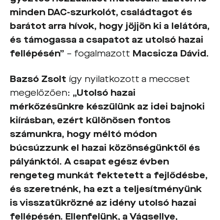
minden DAC-szurkolót, családtagot és
barátot arra hívok, hogy jöjjön ki a lelátóra,
és támogassa a csapatot az utolsó hazai
fellépésén”
– fogalmazott
Macsicza Dávid.
Bazsó Zsolt
így nyilatkozott a meccset
megelőzően:
„Utolsó hazai
mérkőzésünkre készülünk az idei bajnoki
kiírásban, ezért különösen fontos
számunkra, hogy méltó módon
búcsúzzunk el hazai közönségünktől és
pályánktól. A csapat egész évben
rengeteg munkát fektetett a fejlődésbe,
és szeretnénk, ha ezt a teljesítményünk
is visszatükrözné az idény utolsó hazai
fellépésén. Ellenfelünk, a Vágsellye,