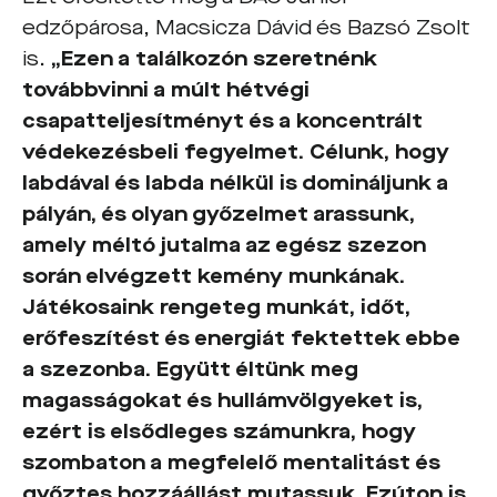
edzőpárosa, Macsicza Dávid és Bazsó Zsolt
is.
„Ezen a találkozón szeretnénk
továbbvinni a múlt hétvégi
csapatteljesítményt és a koncentrált
védekezésbeli fegyelmet. Célunk, hogy
labdával és labda nélkül is domináljunk a
pályán, és olyan győzelmet arassunk,
amely méltó jutalma az egész szezon
során elvégzett kemény munkának.
Játékosaink rengeteg munkát, időt,
erőfeszítést és energiát fektettek ebbe
a szezonba. Együtt éltünk meg
magasságokat és hullámvölgyeket is,
ezért is elsődleges számunkra, hogy
szombaton a megfelelő mentalitást és
győztes hozzáállást mutassuk. Ezúton is