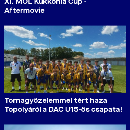
​XI. MOL Kukkonia Cup -
Aftermovie
​Tornagyőzelemmel tért haza
Topolyáról a DAC U15-ös csapata!