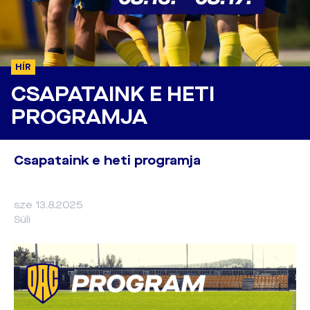
HÍR
CSAPATAINK E HETI
PROGRAMJA
Csapataink e heti programja
sze 13.8.2025
Süli