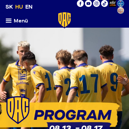
SK
HU
EN
Menü