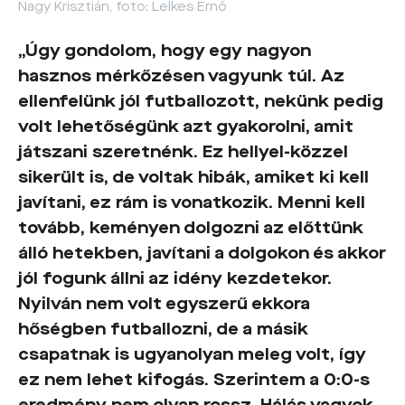
Nagy Krisztián, foto: Lelkes Ernő
„Úgy gondolom, hogy egy nagyon
hasznos mérkőzésen vagyunk túl. Az
ellenfelünk jól futballozott, nekünk pedig
volt lehetőségünk azt gyakorolni, amit
játszani szeretnénk. Ez hellyel-közzel
sikerült is, de voltak hibák, amiket ki kell
javítani, ez rám is vonatkozik. Menni kell
tovább, keményen dolgozni az előttünk
álló hetekben, javítani a dolgokon és akkor
jól fogunk állni az idény kezdetekor.
Nyilván nem volt egyszerű ekkora
hőségben futballozni, de a másik
csapatnak is ugyanolyan meleg volt, így
ez nem lehet kifogás. Szerintem a 0:0-s