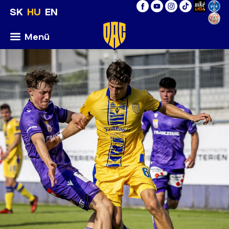
SK
HU
EN
Menü