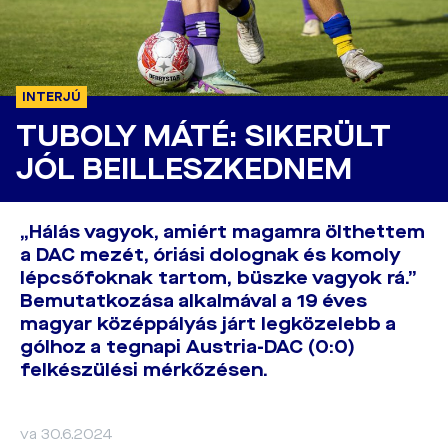
INTERJÚ
TUBOLY MÁTÉ: SIKERÜLT
JÓL BEILLESZKEDNEM
„Hálás vagyok, amiért magamra ölthettem
a DAC mezét, óriási dolognak és komoly
lépcsőfoknak tartom, büszke vagyok rá.”
Bemutatkozása alkalmával a 19 éves
magyar középpályás járt legközelebb a
gólhoz a tegnapi Austria-DAC (0:0)
felkészülési mérkőzésen.
va 30.6.2024