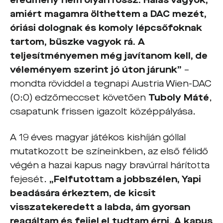
eredmény nem olyan rossz. Hálás vagyok,
amiért magamra ölthettem a DAC mezét,
óriási dolognak és komoly lépcsőfoknak
tartom, büszke vagyok rá. A
teljesítményemen még javítanom kell, de
véleményem szerint jó úton járunk”
–
mondta röviddel a tegnapi Austria Wien-DAC
(0:0) edzőmeccset követően
Tuboly Máté
,
csapatunk frissen igazolt középpályása.
A 19 éves magyar játékos kishíján góllal
mutatkozott be színeinkben, az első félidő
végén a hazai kapus nagy bravúrral hárította
fejesét.
„Felfutottam a jobbszélen, Yapi
beadására érkeztem, de kicsit
visszatekeredett a labda, ám gyorsan
reagáltam és fejjel el tudtam érni. A kapus