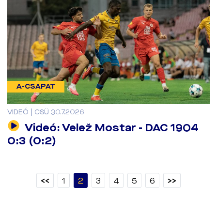
A-CSAPAT
VIDEÓ | CSÜ 30.7.2026
Videó: Velež Mostar - DAC 1904
0:3 (0:2)
<<
1
2
3
4
5
6
>>