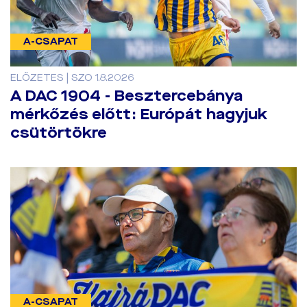
A-CSAPAT
ELŐZETES | SZO 1.8.2026
A DAC 1904 - Besztercebánya
mérkőzés előtt: Európát hagyjuk
csütörtökre
A-CSAPAT