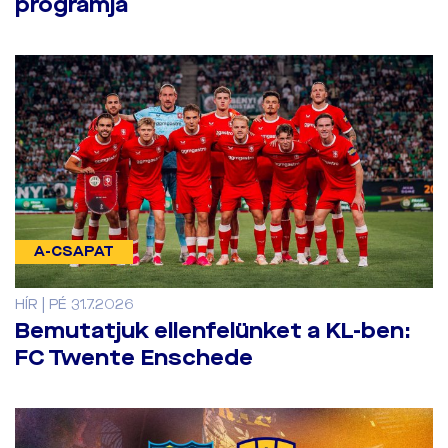
programja
A-CSAPAT
HÍR | PÉ 31.7.2026
Bemutatjuk ellenfelünket a KL-ben:
FC Twente Enschede