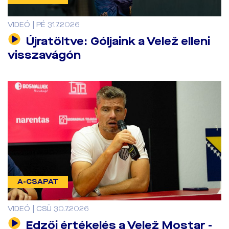
VIDEÓ | PÉ 31.7.2026
Újratöltve: Góljaink a Velež elleni
visszavágón
A-CSAPAT
VIDEÓ | CSÜ 30.7.2026
Edzői értékelés a Velež Mostar -