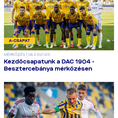
A-CSAPAT
MÉRKŐZÉS | VA 2.8.2026
Kezdőcsapatunk a DAC 1904 -
Besztercebánya mérkőzésen