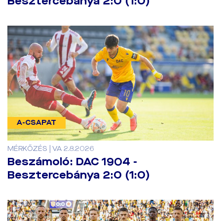
Besztercebánya 2:0 (1:0)
A-CSAPAT
MÉRKŐZÉS | VA 2.8.2026
Beszámoló: DAC 1904 -
Besztercebánya 2:0 (1:0)