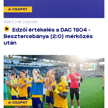
A-CSAPAT
VIDEÓ | HÉ 3.8.2026
Edzői értékelés a DAC 1904 -
Besztercebánya (2:0) mérkőzés
után
A-CSAPAT