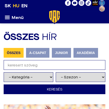
SK
HU
EN
Menü
ÖSSZES
HÍR
ÖSSZES
A-CSAPAT
JUNIOR
AKADÉMIA
KERESÉS