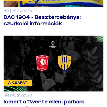
HÍR | PÉ 31.7.2026
DAC 1904 - Besztercebánya:
szurkolói információk
A-CSAPAT
HÍR | PÉ 31.7.2026
Ismert a Twente elleni párharc