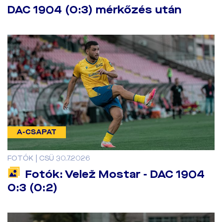
DAC 1904 (0:3) mérkőzés után
A-CSAPAT
FOTÓK | CSÜ 30.7.2026
Fotók: Velež Mostar - DAC 1904
0:3 (0:2)