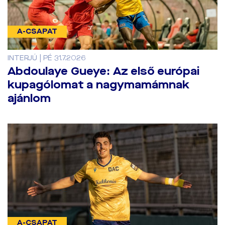
A-CSAPAT
INTERJÚ | PÉ 31.7.2026
Abdoulaye Gueye: Az első európai
kupagólomat a nagymamámnak
ajánlom
A-CSAPAT