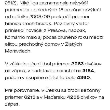
2612). Niké liga zaznamenala najvyšší
priemer za posledných 18 sezóna prvýkrát
od ročníka 2008/09 prekročil priemer
hranicu troch tisícok. Pozitívny vietor
priniesol nováčik z Prešova, naopak,
Komárno malo aj počas druhého roku medzi
elitou prechodný domov v Zlatých
Moravciach.
V základnej časti bol priemer
2963
divákov
na zápas, v nadstavbe narástol na
3164
,
pričom v skupine o titul to bolo
4390
.
Pre porovnanie, v Česku sa zrodil sezónny
priemer
6215
a v Maďarsku
4258
divákov na
zápas.