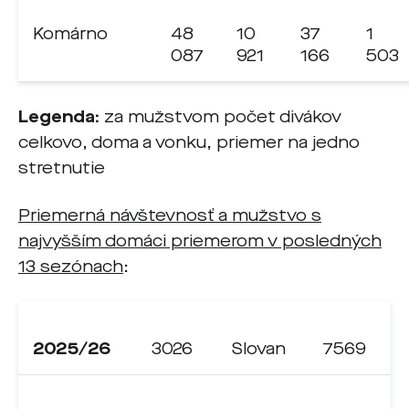
Komárno
48
10
37
1
087
921
166
503
Legenda:
za mužstvom počet divákov
celkovo, doma a vonku, priemer na jedno
stretnutie
Priemerná návštevnosť a mužstvo s
najvyšším domáci priemerom v posledných
13 sezónach
:
2025/26
3026
Slovan
7569