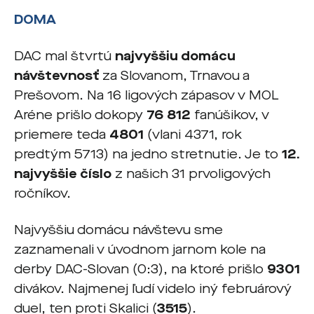
DOMA
DAC mal štvrtú
najvyššiu domácu
návštevnosť
za Slovanom, Trnavou a
Prešovom. Na 16 ligových zápasov v MOL
Aréne prišlo dokopy
76 812
fanúšikov, v
priemere teda
4801
(vlani 4371, rok
predtým 5713) na jedno stretnutie. Je to
12.
najvyššie číslo
z našich 31 prvoligových
ročníkov.
Najvyššiu domácu návštevu sme
zaznamenali v úvodnom jarnom kole na
derby DAC-Slovan (0:3), na ktoré prišlo
9301
divákov. Najmenej ľudí videlo iný februárový
duel, ten proti Skalici (
3515
).