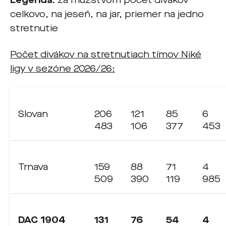
Legenda:
za mužstvom počet divákov
celkovo, na jeseň, na jar, priemer na jedno
stretnutie
Počet divákov na stretnutiach tímov Niké
ligy v sezóne 2026/26:
Slovan
206
121
85
6
483
106
377
453
Trnava
159
88
71
4
509
390
119
985
DAC 1904
131
76
54
4