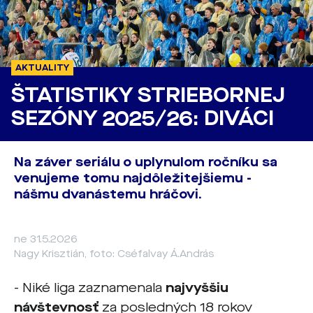
AKTUALITY
ŠTATISTIKY STRIEBORNEJ
SEZÓNY 2025/26: DIVÁCI
Na záver seriálu o uplynulom ročníku sa
venujeme tomu najdôležitejšiemu -
nášmu dvanástemu hráčovi.
ne 31.5.2026
Nagy Krisztián, foto: Cséfalvay Á.András
- Niké liga zaznamenala
najvyššiu
návštevnosť
za posledných 18 rokov