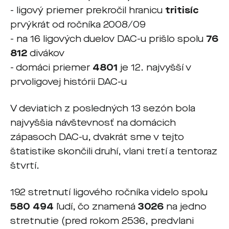
- ligový priemer prekročil hranicu
tritisíc
prvýkrát od ročníka 2008/09
- na 16 ligových duelov DAC-u prišlo spolu
76
812
divákov
- domáci priemer
4801
je 12. najvyšší v
prvoligovej histórii DAC-u
V deviatich z posledných 13 sezón bola
najvyššia návštevnosť na domácich
zápasoch DAC-u, dvakrát sme v tejto
štatistike skončili druhí, vlani tretí a tentoraz
štvrtí.
192 stretnutí ligového ročníka videlo spolu
580 494
ľudí, čo znamená
3026
na jedno
stretnutie (pred rokom 2536, predvlani