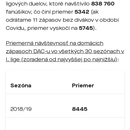
ligových duelov, ktoré navštívilo
838 760
fanúšikov, čo činí priemer
5342
(ak
odrátame 11 zápasov bez divákov v období
Covidu, priemer vyskočí na
5745
).
Priemerná návštevnosť na domácich
zápasoch DAC-u vo všetkých 30 sezónach v
I. lige (zoradená od najvyššej po najnižšiu)
:
Sezóna
Priemer
2018/19
8445