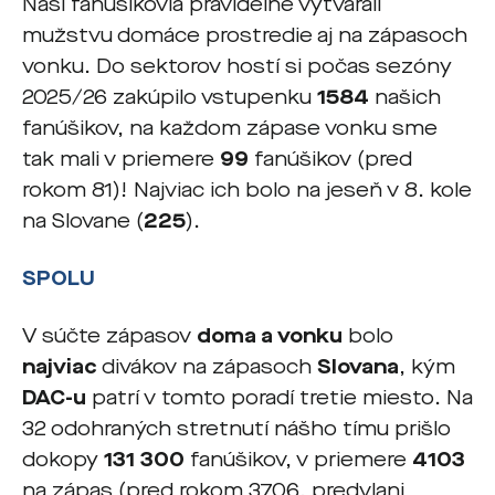
Naši fanúšikovia pravidelne vytvárali
mužstvu domáce prostredie aj na zápasoch
vonku. Do sektorov hostí si počas sezóny
2025/26 zakúpilo vstupenku
1584
našich
fanúšikov, na každom zápase vonku sme
tak mali v priemere
99
fanúšikov (pred
rokom 81)! Najviac ich bolo na jeseň v 8. kole
na Slovane (
225
).
SPOLU
V súčte zápasov
doma a vonku
bolo
najviac
divákov na zápasoch
Slovana
, kým
DAC-u
patrí v tomto poradí tretie miesto. Na
32 odohraných stretnutí nášho tímu prišlo
dokopy
131 300
fanúšikov, v priemere
4103
na zápas (pred rokom 3706, predvlani