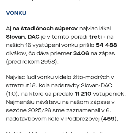
VONKU
Aj
na štadiónoch súperov
najviac lákal
Slovan
.
DAC
je v tomto poradí
tretí
-
na
našich 16 vystúpení vonku prišlo
54 488
divákov, čo dáva priemer
3406
na zápas
(pred rokom 2958).
Najviac ľudí vonku videlo žlto-modrých v
stretnutí 8. kola nadstavby Slovan-DAC
(1:0), na ktoré sa predalo
11 210
vstupeniek.
Najmenšiu návštevu na našom zápase v
sezóne 2025/26 sme zaznamenali v 6.
nadstavbovom kole v Podbrezovej (
459
).