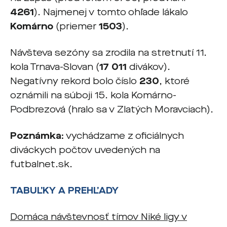
4261
). Najmenej v tomto ohľade lákalo
Komárno
(priemer
1503
).
Návšteva sezóny sa zrodila na stretnutí 11.
kola Trnava-Slovan (
17 011
divákov).
Negatívny rekord bolo číslo
230
, ktoré
oznámili na súboji 15. kola Komárno-
Podbrezová (hralo sa v Zlatých Moravciach).
Poznámka:
vychádzame z oficiálnych
diváckych počtov uvedených na
futbalnet.sk.
TABUĽKY A PREHĽADY
Domáca návštevnosť tímov Niké ligy v