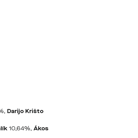
%,
Darijo Krišto
lík
10,64%,
Ákos