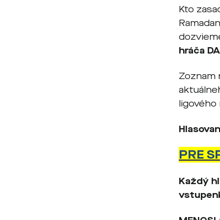
Kto zasa
Ramadan 
dozvieme
hráča DA
Zoznam 
aktuálneh
ligového 
Hlasovan
PRE S
Každý hl
vstupenk