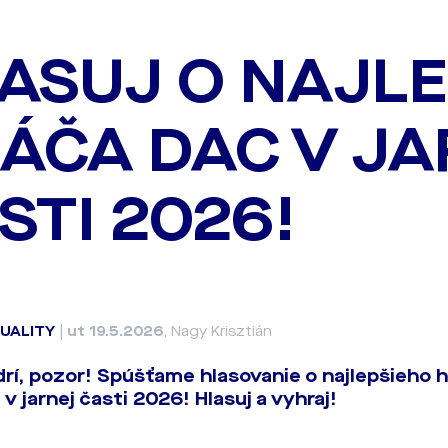
ASUJ O NAJL
ÁČA DAC V JA
STI 2026!
UALITY
|
ut 19.5.2026
, Nagy Krisztián
rí, pozor! Spúšťame hlasovanie o najlepšieho 
v jarnej časti 2026! Hlasuj a vyhraj!