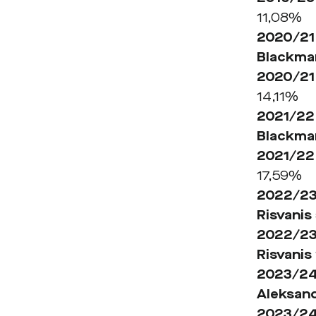
11,08%
2020/21 
Blackma
2020/2
14,11%
2021/2
Blackma
2021/2
17,59%
2022/2
Risvanis
2022/2
Risvanis
2023/2
Aleksan
2023/2