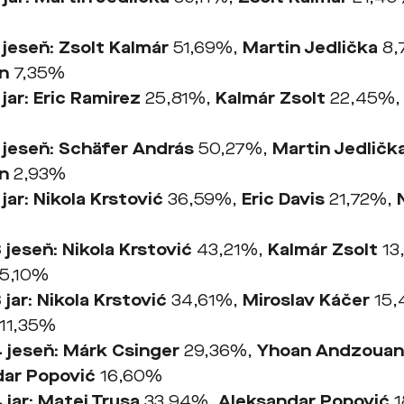
jeseň: Zsolt Kalmár
51,69%,
Martin Jedlička
8,
n
7,35%
1
jar
: Eric Ramirez
25,81%,
Kalmár
Zsolt
22,45%
2
jeseň
: Schäfer András
50,27%,
Martin Jedličk
n
2,93%
2
jar
: Nikola Krstović
36,59%,
Eric Davis
21,72%,
3
jeseň
: Nikola Krstović
43,21%,
Kalmár Zsolt
13
5,10%
3
jar
: Nikola Krstović
34,61%,
Miroslav Káčer
15,
11,35%
4
jeseň
: Márk Csinger
29,36%,
Yhoan Andzoua
dar Popović
16,60%
4
jar
: Matej Trusa
33,94%,
Aleksandar Popović
1