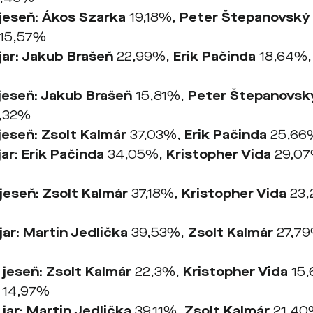
jese
ň
: Ákos Szarka
19,18%,
Peter
Štepanovský
15,57%
jar: Jakub Braše
ň
22,99%,
Erik Pačinda
18,64%
jese
ň
: Jakub Braše
ň
15,81%,
Peter Štepanovsk
,32%
jese
ň
: Zsolt Kalmár
37,03%,
Erik Pačinda
25,66
jar: Erik Pačinda
34,05%,
Kristopher Vida
29,0
jese
ň
: Zsolt Kalmár
37,18%,
Kristopher Vida
23,
jar: Martin Jedlička
39,53%,
Zsolt Kalmár
27,7
 jese
ň
: Zsolt Kalmár
22,3%,
Kristopher Vida
15
14,97%
jar: Martin Jedlička
39,11%,
Zsolt Kalmár
21,40