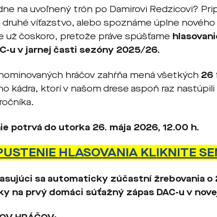
dne na uvoľnený trón po Damirovi Redzicovi? Pri
druhé víťazstvo, alebo spoznáme úplne nového
 už čoskoro, pretože práve spúšťame
hlasovani
C-u v jarnej časti sezóny 2025/26.
nominovaných hráčov zahŕňa mená všetkých
26
o kádra, ktorí v našom drese aspoň raz nastúpili 
ročníka.
ie potrvá do utorka 26. mája 2026, 12.00 h.
PUSTENIE HLASOVANIA KLIKNITE SE
asujúci sa automaticky zúčastní žrebovania o 2
y na prvý domáci súťažný zápas DAC-u v nove