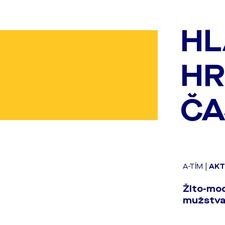
HL
HR
ČA
A-TÍM
|
AKT
Žlto-mod
mužstva 