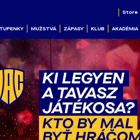
Store
TUPENKY
MUŽSTVÁ
ZÁPASY
KLUB
AKADÉMIA