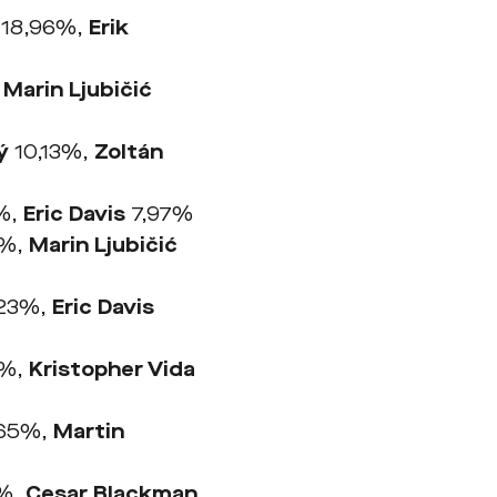
18,96%,
Erik
,
Marin Ljubičić
ý
10,13%,
Zoltán
%,
Eric Davis
7,97%
7%,
Marin Ljubičić
23%,
Eric Davis
9%,
Kristopher Vida
,65%,
Martin
%,
Cesar Blackman