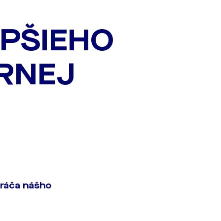
EPŠIEHO
RNEJ
hráča nášho