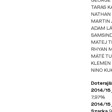
GEORGE
TARAS 
NATHAN
MARTIN
ADAM L
SAMSIND
MATEJ 
RHYAN 
MÁTÉ T
KLEMEN
NINO KU
Doterajší
2014/15 
7,97%
2014/15 
Szarka
9