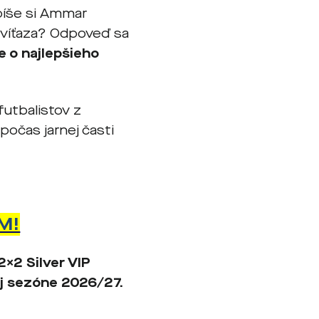
píše si Ammar
 víťaza? Odpoveď sa
e o najlepšieho
futbalistov z
počas jarnej časti
M!
x2 Silver VIP
j sezóne 2026/27.