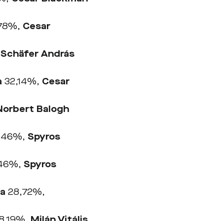
78%,
Cesar
,
Schäfer András
a
32,14%,
Cesar
Norbert Balogh
,46%,
Spyros
46%,
Spyros
na
28,72%,
8,19%,
Milán Vitális