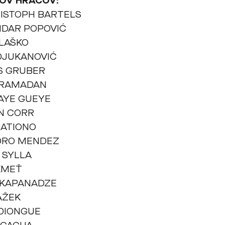
OV HRÁČOV:
ISTOPH BARTELS
NDAR POPOVIĆ
LAŠKO
DJUKANOVIĆ
S GRUBER
RAMADAN
AYE GUEYE
N CORR
BATIONO
DRO MENDEZ
 SYLLA
KMEŤ
 KAPANADZE
AŽEK
DIONGUE