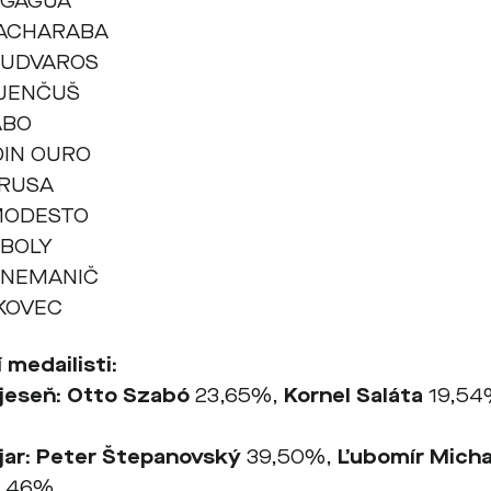
 GAGUA
KACHARABA
 UDVAROS
 JENČUŠ
ÁBO
IN OURO
TRUSA
MODESTO
UBOLY
 NEMANIČ
KOVEC
 medailisti:
jese
ň
: Otto Szabó
23,65%,
Kornel Saláta
19,54
jar: Peter Štepanovský
39,50%,
Ľubomír Micha
,46%