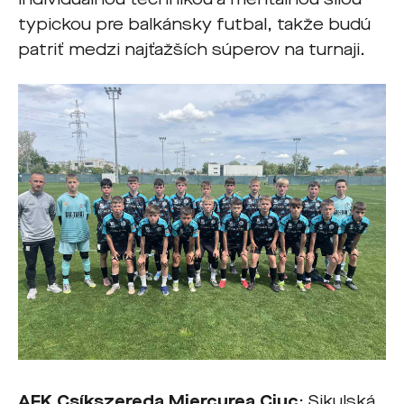
typickou pre balkánsky futbal, takže budú
patriť medzi najťažších súperov na turnaji.
AFK Csíkszereda Miercurea Ciuc
: Sikulská