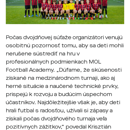
Počas dvojdňovej súťaže organizátori venujú
osobitnú pozornosť tomu, aby sa deti mohli
nerušene sústrediť na hru v
profesionálnych podmienkach MOL
Football Academy. „Dúfame, že skúsenosti
získané na medzinárodnom turnaji, ako aj
herné situácie a naučené technické prvky,
prispejú k rozvoju a budúcim úspechom
účastníkov. Najdôležitejšie však je, aby deti
hrali futbal s radosťou, užívali si zápasy a
získali počas dvojdňového turnaja veľa
pozitívnych zážitkov,“ povedal Krisztián