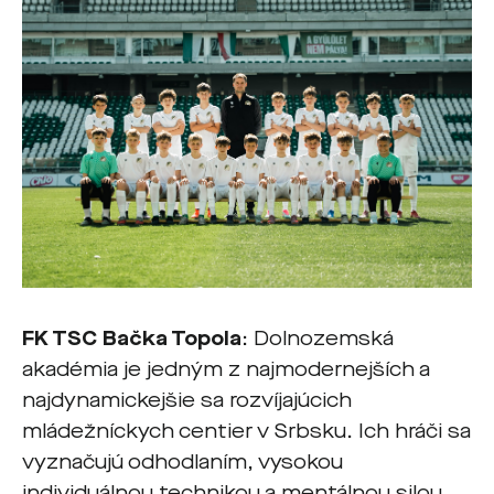
FK TSC Bačka Topola
: Dolnozemská
akadémia je jedným z najmodernejších a
najdynamickejšie sa rozvíjajúcich
mládežníckych centier v Srbsku. Ich hráči sa
vyznačujú odhodlaním, vysokou
individuálnou technikou a mentálnou silou