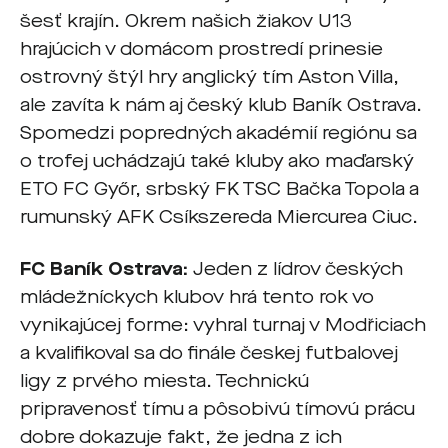
šesť krajín. Okrem našich žiakov U13
hrajúcich v domácom prostredí prinesie
ostrovný štýl hry anglický tím Aston Villa,
ale zavíta k nám aj český klub Baník Ostrava.
Spomedzi popredných akadémií regiónu sa
o trofej uchádzajú také kluby ako maďarský
ETO FC Győr, srbský FK TSC Bačka Topola a
rumunský AFK Csíkszereda Miercurea Ciuc.
FC Baník Ostrava:
Jeden z lídrov českých
mládežníckych klubov hrá tento rok vo
vynikajúcej forme: vyhral turnaj v Modřiciach
a kvalifikoval sa do finále českej futbalovej
ligy z prvého miesta. Technickú
pripravenosť tímu a pôsobivú tímovú prácu
dobre dokazuje fakt, že jedna z ich