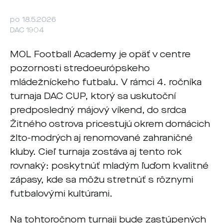
po 18.5.2026
DAC 1904
MOL Football Academy je opäť v centre
pozornosti stredoeurópskeho
mládežníckeho futbalu.
V rámci 4. ročníka
turnaja DAC CUP, ktorý sa uskutoční
predposledný májový víkend, do srdca
Žitného ostrova pricestujú okrem domácich
žlto-modrých aj renomované zahraničné
kluby. Cieľ turnaja zostáva aj tento rok
rovnaký: poskytnúť mladým ľuďom kvalitné
zápasy, kde sa môžu stretnúť s rôznymi
futbalovými kultúrami.
Na tohtoročnom turnaji bude zastúpených