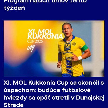
Program našich tímov tento
týždeň
​XI. MOL Kukkonia Cup sa skončil s
úspechom: budúce futbalové
hviezdy sa opäť stretli v Dunajskej
Strede