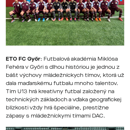
ETO FC Győr
: Futbalová akadémia Miklósa
Fehéra v Győri s dlhou históriou je jednou z
bášt výchovy mládežníckych tímov, ktorá už
dala maďarskému futbalu mnoho talentov.
Tím U13 hrá kreatívny futbal založený na
technických základoch a vďaka geografickej
blízkosti vždy hrá špeciálne, prestížne
zápasy s mládežníckymi tímami DAC.